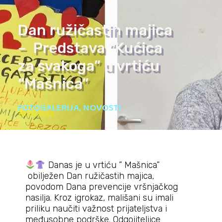
Dan ružičastih majica
– Predstava “Kućica
za svakoga” u vrtiću
“Mašnica”
FOTOGALERIJA
,
NOVOSTI
26.02.2025
Danas je u vrtiću ” Mašnica”
obilježen Dan ružičastih majica,
povodom Dana prevencije vršnjačkog
nasilja. Kroz igrokaz, mališani su imali
priliku naučiti važnost prijateljstva i
međusobne podrške. Odgojiteljice