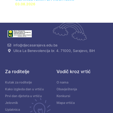
03.08.2026
info@djecasarajeva.edu.ba
Ulica La Benevolencija br. 4. 71000, Sarajevo, BiH
Za roditelje
Vodič kroz vrtić
Kutak za roditelje
O nama
Kako izgleda dan u vrtiću
Obavještenja
Prvi dan djeteta u vrtiću
Konkursi
Jelovnik
Mapa vrtića
Uplatnica