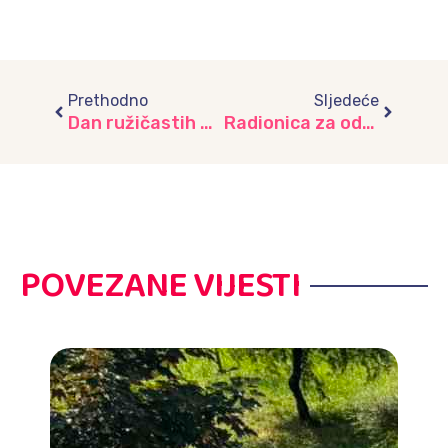
Prev
Next
Prethodno
Sljedeće
Dan ružičastih majica i putovanje kroz prošlost, vrtić ”Bajka”
Radionica za odgajatelje, medicinske sestre i asistente u grupama u OJ Novi Grad: Sagorijevanje na poslu i kako ga prevenirati?
POVEZANE VIJESTI