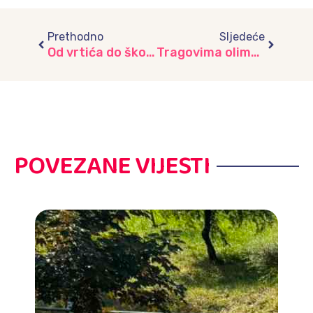
Prev
Next
Prethodno
Sljedeće
Od vrtića do škole: Susret pun uspomena i novih prijateljstava u vrtiću “Skenderija”
Tragovima olimpijske magije, vrtić „Zeko“
POVEZANE VIJESTI