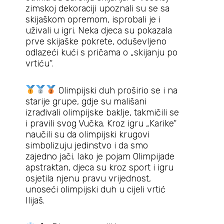
zimskoj dekoraciji upoznali su se sa
skijaškom opremom, isprobali je i
uživali u igri. Neka djeca su pokazala
prve skijaške pokrete, oduševljeno
odlazeći kući s pričama o „skijanju po
vrtiću“.
Olimpijski duh proširio se i na
starije grupe, gdje su mališani
izrađivali olimpijske baklje, takmičili se
i pravili svog Vučka. Kroz igru „Karike“
naučili su da olimpijski krugovi
simbolizuju jedinstvo i da smo
zajedno jači. Iako je pojam Olimpijade
apstraktan, djeca su kroz sport i igru
osjetila njenu pravu vrijednost,
unoseći olimpijski duh u cijeli vrtić
Ilijaš.