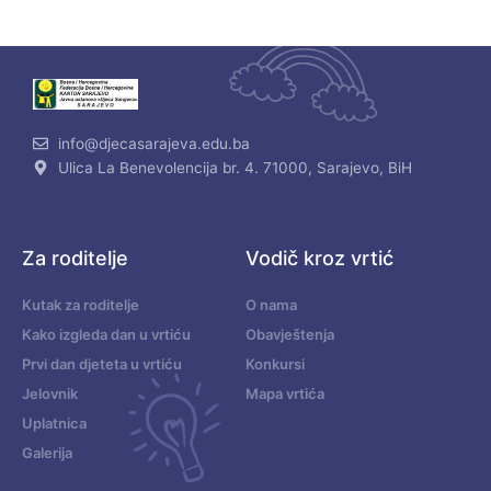
info@djecasarajeva.edu.ba
Ulica La Benevolencija br. 4. 71000, Sarajevo, BiH
Za roditelje
Vodič kroz vrtić
Kutak za roditelje
O nama
Kako izgleda dan u vrtiću
Obavještenja
Prvi dan djeteta u vrtiću
Konkursi
Jelovnik
Mapa vrtića
Uplatnica
Galerija