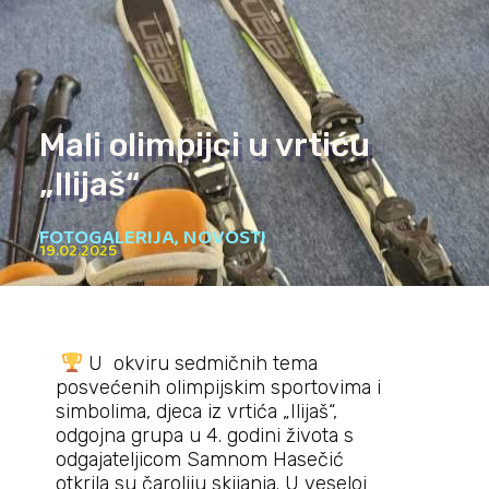
Mali olimpijci u vrtiću
„Ilijaš“
FOTOGALERIJA
,
NOVOSTI
19.02.2025
U okviru sedmičnih tema
posvećenih olimpijskim sportovima i
simbolima, djeca iz vrtića „Ilijaš“,
odgojna grupa u 4. godini života s
odgajateljicom Samnom Hasečić
otkrila su čaroliju skijanja. U veseloj