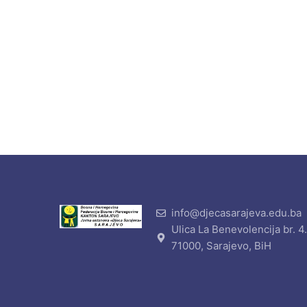
info@djecasarajeva.edu.ba
Ulica La Benevolencija br. 4
71000, Sarajevo, BiH