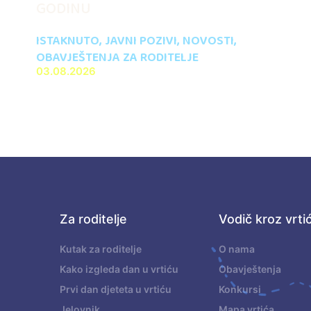
GODINU
ISTAKNUTO
,
JAVNI POZIVI
,
NOVOSTI
,
OBAVJEŠTENJA ZA RODITELJE
03.08.2026
Za roditelje
Vodič kroz vrti
.
Kutak za roditelje
O nama
Kako izgleda dan u vrtiću
Obavještenja
Prvi dan djeteta u vrtiću
Konkursi
Jelovnik
Mapa vrtića