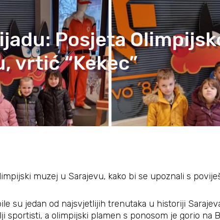
ijadu: Posjeta Olimpijs
, vrtić “Kekec”
limpijski muzej u Sarajevu, kako bi se upoznali s povije
le su jedan od najsvjetlijih trenutaka u historiji Saraje
lji sportisti, a olimpijski plamen s ponosom je gorio na B