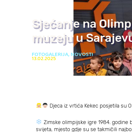
Sjećanje na Olimp
muzeju u Sarajevu
FOTOGALERIJA
,
NOVOSTI
13.02.2025
Djeca iz vrtića Kekec posjetila su O
Zimske olimpijske igre 1984. godine bi
svijeta, mjesto gdje su se takmičili najbo