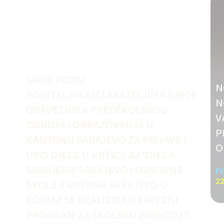
JAVNI POZIV
N
RODITELJIMA/STARATELJIMA DJECE
N
OBAVEZNIKA PREDŠKOLSKOG
V
ODGOJA I OBRAZOVANJA U
.
P
KANTONU SARAJEVO ZA PRIJAVE I
O
UPIS DJECE U VRTIĆE JU “DJECA
SARAJEVA” SARAJEVO I OSNOVNE
F
ŠKOLE KANTONA SARAJEVO U
22
KOJIMA SE REALIZIRA OBAVEZNI
PROGRAM ZA ŠKOLSKU 2026/2027.