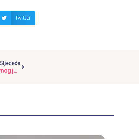
Twitter
Next
Sljedeće
Mali znakovi velike ljubavi: Mala škola znakovnog jezika, vrtić „Šareni voz“