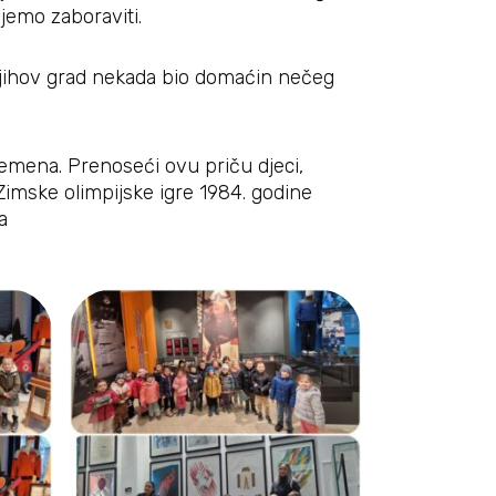
jemo zaboraviti.
 njihov grad nekada bio domaćin nečeg
vremena. Prenoseći ovu priču djeci,
 Zimske olimpijske igre 1984. godine
a