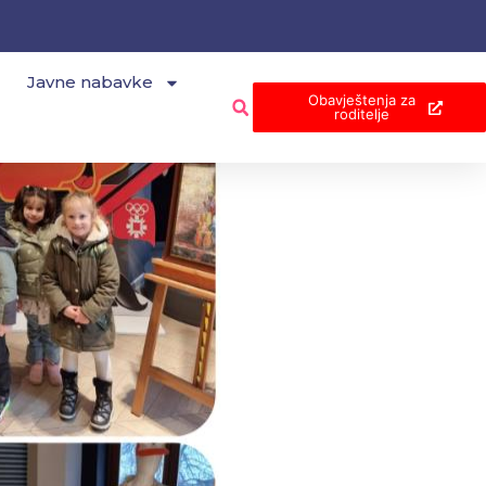
Javne nabavke
Obavještenja za
roditelje