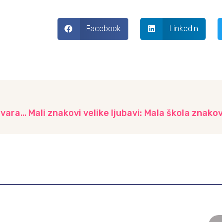
Facebook
LinkedIn
Snježne avanture: Istražujemo, igramo se i stvaramo, vrtić “Aprilski cvjetovi”