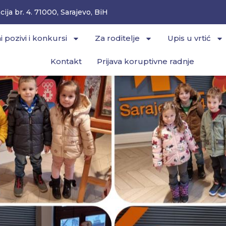
ija br. 4. 71000, Sarajevo, BiH
i pozivi i konkursi
Za roditelje
Upis u vrtić
Kontakt
Prijava koruptivne radnje