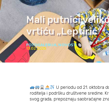
Mali putnici velik
vrtiću „Leptirić“
FOTOGALERIJA
,
NOVOSTI
13.02.2025
U periodu od 21. oktobra do
roditelja i podršku društvene sredine. Kr
svog grada, prepoznaju saobraćajne znako