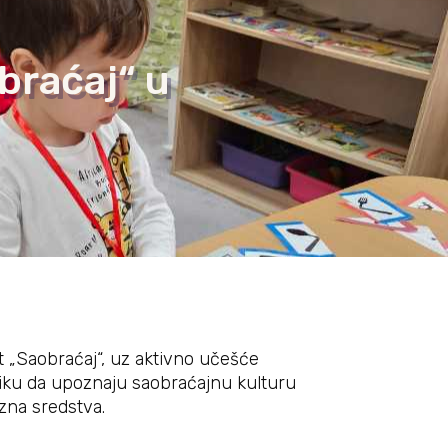
obraćaj“ u
t „Saobraćaj“, uz aktivno učešće
riliku da upoznaju saobraćajnu kulturu
ozna sredstva.