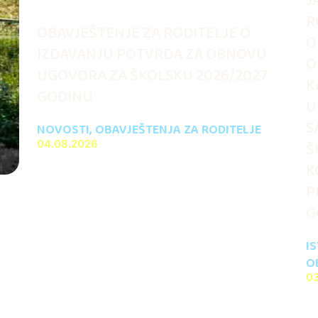
J
R
OBAVJEŠTENJE ZA RODITELJE O
O
IZDAVANJU POTVRDA ZA OBNOVU
O
UGOVORA ZA ŠKOLSKU 2026/2027.
K
GODINU
U
S
NOVOSTI
,
OBAVJEŠTENJA ZA RODITELJE
04.08.2026
Š
K
P
G
I
O
0