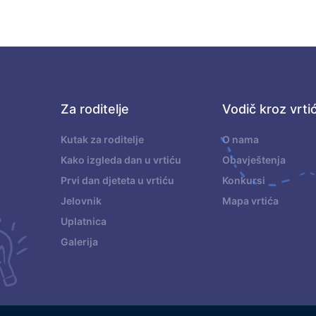
Za roditelje
Vodič kroz vrti
.
Kutak za roditelje
O nama
Kako izgleda dan u vrtiću
Obavještenja
Prvi dan djeteta u vrtiću
Konkursi
Jelovnik
Mapa vrtića
Uplatnica
Galerija