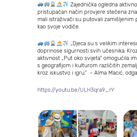
Zajednička ogledna aktivnos
pristupačan način provjere stečena zna
mali istraživači su putovali zamišljenim 
kao svoje vodiče.
„Djeca su s velikim intereso
doprinose sigurnosti svih učesnika. Kroz
aktivnost „Put oko svijeta“ omogućila i
s geografijom i kulturom različitih zemal
kroz iskustvo i igru.“ – Alma Macić, odgaj
https://youtu.be/ULH3qra9_rY