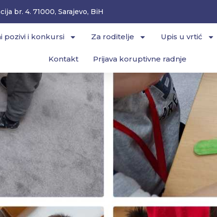
ija br. 4. 71000, Sarajevo, BiH
i pozivi i konkursi
Za roditelje
Upis u vrtić
Kontakt
Prijava koruptivne radnje