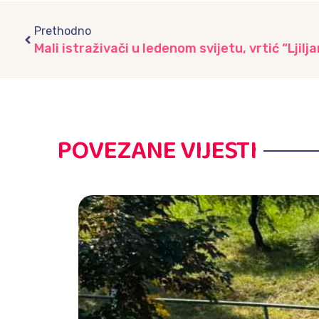
Prev
Prethodno
Mali istraživači u ledenom svijetu, vrtić “Ljilja
POVEZANE VIJESTI