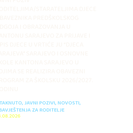
AVNI POZIV
ODITELJIMA/STARATELJIMA DJECE
BAVEZNIKA PREDŠKOLSKOG
DGOJA I OBRAZOVANJA U
ANTONU SARAJEVO ZA PRIJAVE I
PIS DJECE U VRTIĆE JU “DJECA
ARAJEVA” SARAJEVO I OSNOVNE
KOLE KANTONA SARAJEVO U
OJIMA SE REALIZIRA OBAVEZNI
ROGRAM ZA ŠKOLSKU 2026/2027.
ODINU
STAKNUTO
,
JAVNI POZIVI
,
NOVOSTI
,
BAVJEŠTENJA ZA RODITELJE
3.08.2026