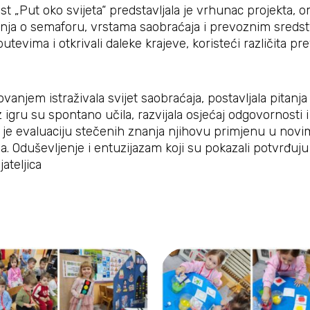
t „Put oko svijeta“ predstavljala je vrhunac projekta, 
nja o semaforu, vrstama saobraćaja i prevoznim sredstv
putevima i otkrivali daleke krajeve, koristeći različita
vanjem istraživala svijet saobraćaja, postavljala pitanja 
 igru su spontano učila, razvijala osjećaj odgovornosti
m je evaluaciju stečenih znanja njihovu primjenu u nov
ja. Oduševljenje i entuzijazam koji su pokazali potvrđuj
ateljica