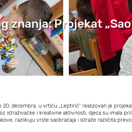
og znanja: Projekat „Sa
 20. decembra, u vrtiću „Leptirić“ realizovan je projeka
oz istraživačke i kreativne aktivnosti, djeca su imala p
ve, razlikuju vrste saobraćaja i istraže različita prev