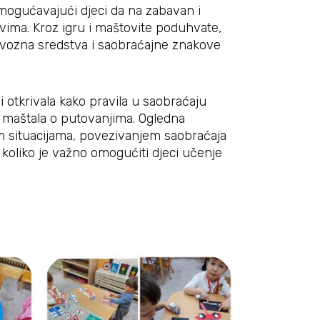
omogućavajući djeci da na zabavan i
ima. Kroz igru i maštovite poduhvate,
 prevozna sredstva i saobraćajne znakove
i otkrivala kako pravila u saobraćaju
 i maštala o putovanjima. Ogledna
im situacijama, povezivanjem saobraćaja
u koliko je važno omogućiti djeci učenje