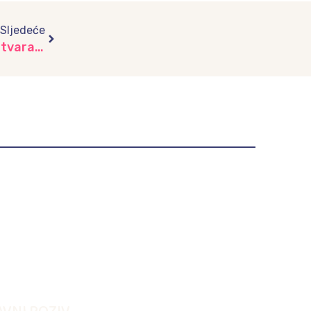
Next
Sljedeće
Snježne avanture: Istražujemo, igramo se i stvaramo, vrtić “Aprilski cvjetovi”