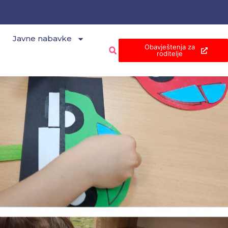
Javne nabavke
Obavještenja za
roditelje