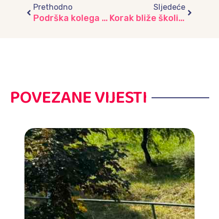
Prethodno
Sljedeće
Podrška kolega za sretan početak rada vrtića „Ljubičica“
Korak bliže školi – posjeta OŠ „Umihana Čuvidina“
POVEZANE VIJESTI