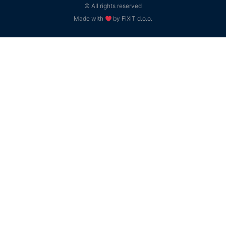
© All rights reserved
Made with
by FiXiT d.o.o.