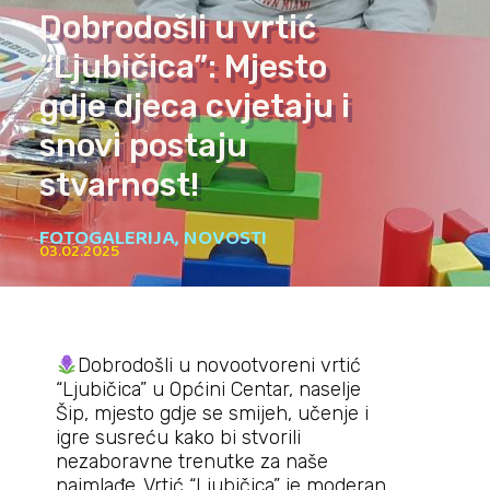
Dobrodošli u vrtić
“Ljubičica”: Mjesto
gdje djeca cvjetaju i
snovi postaju
stvarnost!
FOTOGALERIJA
,
NOVOSTI
03.02.2025
Dobrodošli u novootvoreni vrtić
“Ljubičica” u Općini Centar, naselje
Šip, mjesto gdje se smijeh, učenje i
igre susreću kako bi stvorili
nezaboravne trenutke za naše
najmlađe. Vrtić “Ljubičica” je moderan