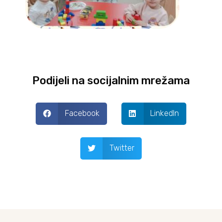
Podijeli na socijalnim mrežama
Facebook
LinkedIn
Twitter
Prev
Next