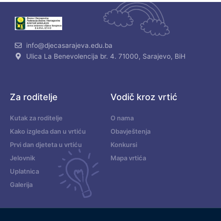
info@djecasarajeva.edu.ba
Ulica La Benevolencija br. 4. 71000, Sarajevo, BiH
Za roditelje
Vodič kroz vrtić
Kutak za roditelje
O nama
Kako izgleda dan u vrtiću
Obavještenja
Prvi dan djeteta u vrtiću
Konkursi
Jelovnik
Mapa vrtića
Uplatnica
Galerija