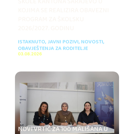
ŠKOLE KANTONA SARAJEVO U
KOJIMA SE REALIZIRA OBAVEZNI
PROGRAM ZA ŠKOLSKU
2026/2027. GODINU
ISTAKNUTO
,
JAVNI POZIVI
,
NOVOSTI
,
OBAVJEŠTENJA ZA RODITELJE
03.08.2026
NOVI VRTIĆ ZA 100 MALIŠANA U