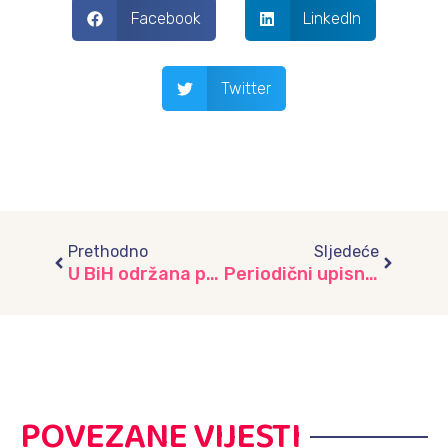
Facebook
LinkedIn
Twitter
Prev
Next
Prethodno
Sljedeće
U BiH održana prva Dječija Nova godina / mahalla.ba facebook
Periodični upisni rok za upis djece u predškolske ustanove – januar 2025. godine
POVEZANE VIJESTI