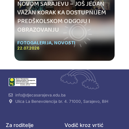
NOVOM SARAJEVU – JOŠ JEDAN
VAŽAN KORAK KA DOSTUPNIJEM
PREDŠKOLSKOM ODGOJU I
OBRAZOVANJU
FOTOGALERIJA
,
NOVOSTI
22.07.2026
info@djecasarajeva.edu.ba
Ulica La Benevolencija br. 4. 71000, Sarajevo, BiH
Za roditelje
Vodič kroz vrtić