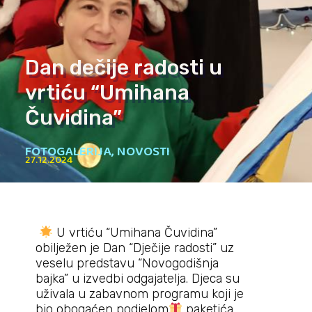
Dan dečije radosti u
vrtiću “Umihana
Čuvidina”
FOTOGALERIJA
,
NOVOSTI
27.12.2024
U vrtiću “Umihana Čuvidina”
obilježen je Dan “Dječije radosti” uz
veselu predstavu “Novogodišnja
bajka” u izvedbi odgajatelja. Djeca su
uživala u zabavnom programu koji je
bio obogaćen podjelom
paketića,