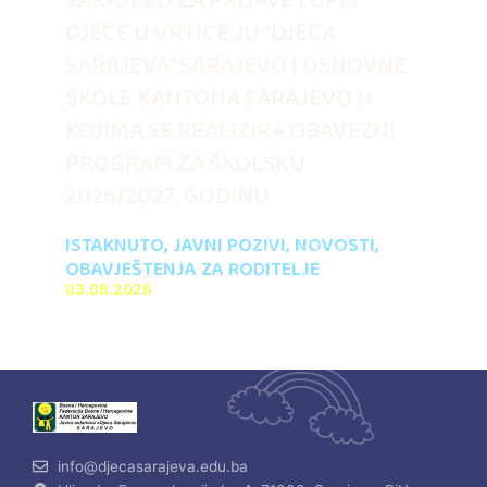
SARAJEVO ZA PRIJAVE I UPIS
DJECE U VRTIĆE JU “DJECA
SARAJEVA” SARAJEVO I OSNOVNE
ŠKOLE KANTONA SARAJEVO U
KOJIMA SE REALIZIRA OBAVEZNI
PROGRAM ZA ŠKOLSKU
2026/2027. GODINU
ISTAKNUTO
,
JAVNI POZIVI
,
NOVOSTI
,
OBAVJEŠTENJA ZA RODITELJE
03.08.2026
info@djecasarajeva.edu.ba