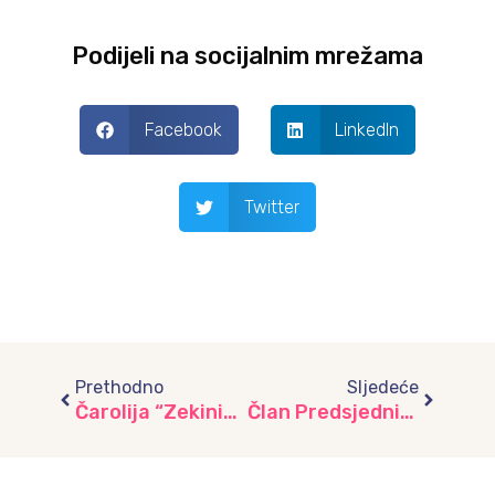
Podijeli na socijalnim mrežama
Facebook
LinkedIn
Twitter
Prev
Next
Prethodno
Sljedeće
Čarolija “Zekinih basni”: Bijeli šumski poligon u vrtiću “Iijaš”
Član Predsjedništva BiH Željko Komšić posjetio vrtić „Žiš“ povodom Dana dječije radosti