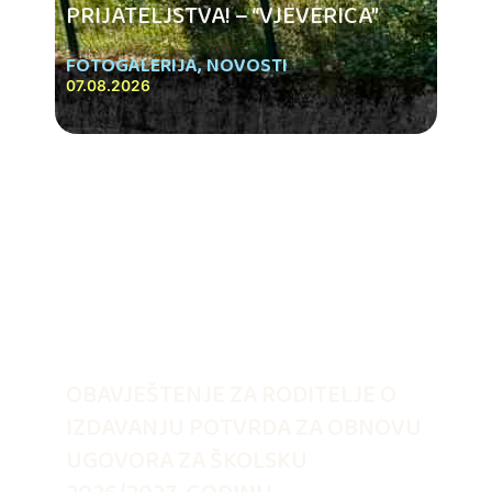
PRIJATELJSTVA! – “VJEVERICA”
FOTOGALERIJA
,
NOVOSTI
07.08.2026
OBAVJEŠTENJE ZA RODITELJE O
IZDAVANJU POTVRDA ZA OBNOVU
UGOVORA ZA ŠKOLSKU