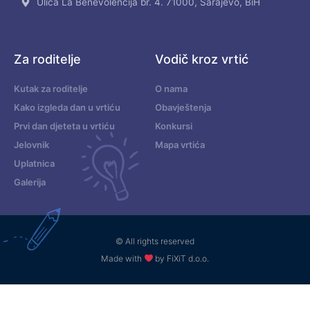
Ulica La Benevolencija br. 4. 71000, Sarajevo, BiH
Za roditelje
Vodič kroz vrtić
Kutak za roditelje
O nama
Kako izgleda dan u vrtiću
Obavještenja
Prvi dan djeteta u vrtiću
Konkursi
Jelovnik
Mapa vrtića
Uplatnica
Galerija
© All rights reserved
Made with
by FiXiT d.o.o.