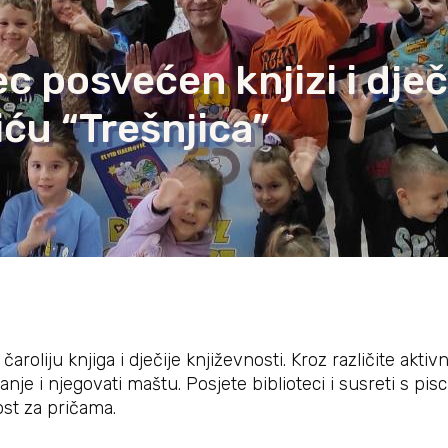
 posvećen knjizi i dječi
iću “Trešnjica”
roliju knjiga i dječije književnosti. Kroz različite aktiv
nje i njegovati maštu. Posjete biblioteci i susreti s pis
ost za pričama.