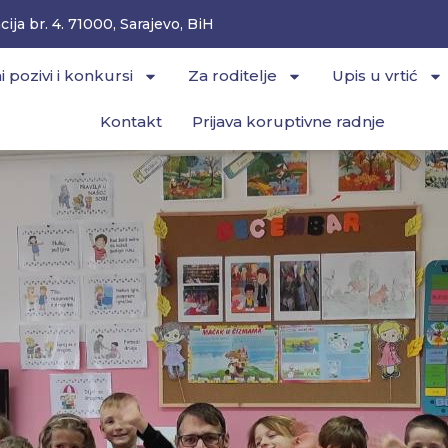
ija br. 4. 71000, Sarajevo, BiH
i pozivi i konkursi
Za roditelje
Upis u vrtić
Kontakt
Prijava koruptivne radnje