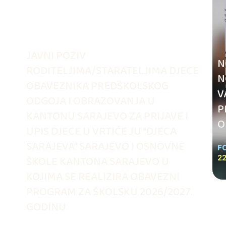
JAVNI POZIV
N
RODITELJIMA/STARATELJIMA DJECE
N
OBAVEZNIKA PREDŠKOLSKOG
V
ODGOJA I OBRAZOVANJA U
.
P
KANTONU SARAJEVO ZA PRIJAVE I
O
UPIS DJECE U VRTIĆE JU “DJECA
SARAJEVA” SARAJEVO I OSNOVNE
F
ŠKOLE KANTONA SARAJEVO U
22
KOJIMA SE REALIZIRA OBAVEZNI
PROGRAM ZA ŠKOLSKU 2026/2027.
GODINU