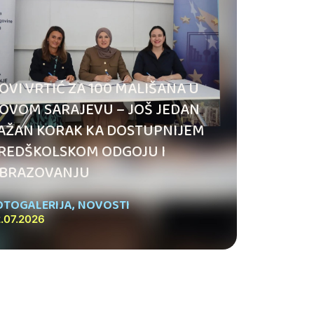
OVI VRTIĆ ZA 100 MALIŠANA U
OVOM SARAJEVU – JOŠ JEDAN
AŽAN KORAK KA DOSTUPNIJEM
REDŠKOLSKOM ODGOJU I
BRAZOVANJU
OTOGALERIJA
,
NOVOSTI
.07.2026