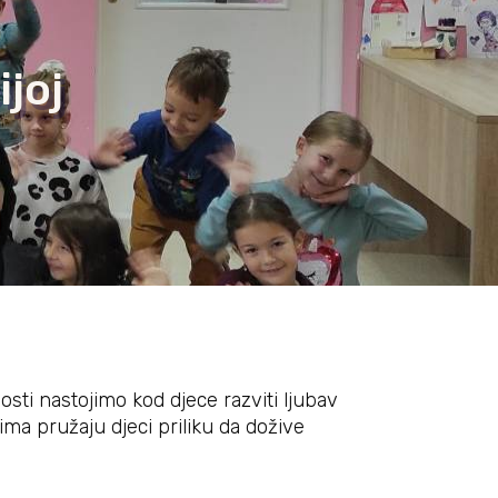
joj
nosti nastojimo kod djece razviti ljubav
cima pružaju djeci priliku da dožive