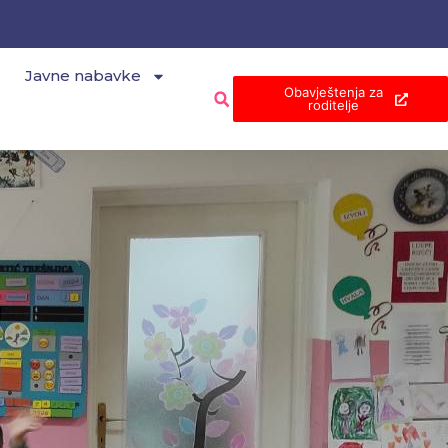
Javne nabavke
Obavještenja za
roditelje