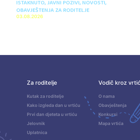
ISTAKNUTO
,
JAVNI POZIVI
,
NOVOSTI
,
OBAVJEŠTENJA ZA RODITELJE
03.08.2026
Za roditelje
Vodič kroz vrti
.
Kutak za roditelje
O nama
Kako izgleda dan u vrtiću
Obavještenja
Prvi dan djeteta u vrtiću
Konkursi
Jelovnik
Mapa vrtića
Uplatnica