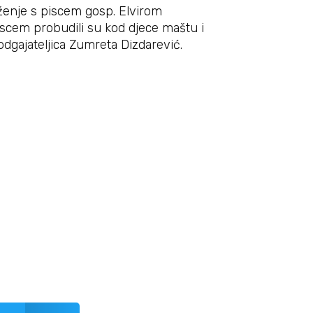
ruženje s piscem gosp. Elvirom
piscem probudili su kod djece maštu i
 odgajateljica Zumreta Dizdarević.