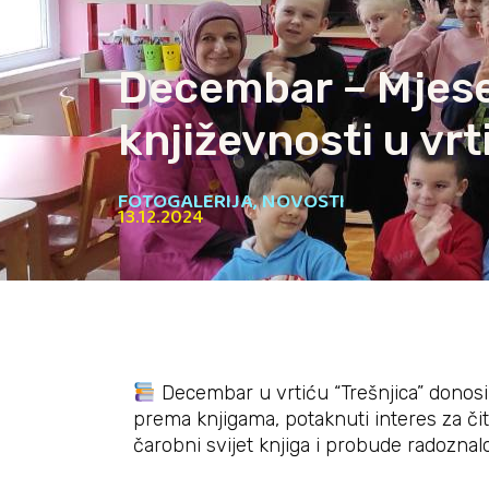
Decembar – Mjesec
književnosti u vrt
FOTOGALERIJA
,
NOVOSTI
13.12.2024
Decembar u vrtiću “Trešnjica” donosi ča
prema knjigama, potaknuti interes za čita
čarobni svijet knjiga i probude radoznal