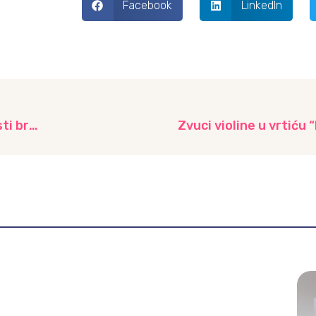
Facebook
LinkedIn
Bolnica za plišane igračke: Edukacija o važnosti brige za zdravlje, vrtić “Višnjik”
Zvuci violine u vrtiću “