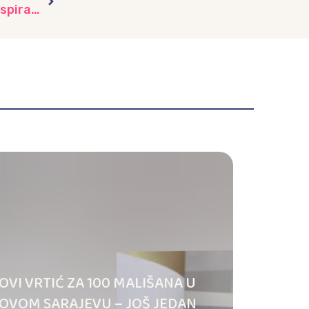
Šumske priče u vrtiću “Trešnjica”: Jež kao inspiracija za igru i učenje
OVI VRTIĆ ZA 100 MALIŠANA U
OVOM SARAJEVU – JOŠ JEDAN