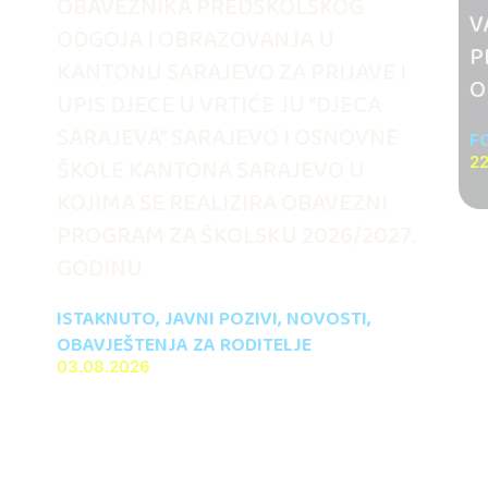
OBAVEZNIKA PREDŠKOLSKOG
V
ODGOJA I OBRAZOVANJA U
.
P
KANTONU SARAJEVO ZA PRIJAVE I
O
UPIS DJECE U VRTIĆE JU “DJECA
SARAJEVA” SARAJEVO I OSNOVNE
F
ŠKOLE KANTONA SARAJEVO U
22
KOJIMA SE REALIZIRA OBAVEZNI
PROGRAM ZA ŠKOLSKU 2026/2027.
GODINU
ISTAKNUTO
,
JAVNI POZIVI
,
NOVOSTI
,
OBAVJEŠTENJA ZA RODITELJE
03.08.2026