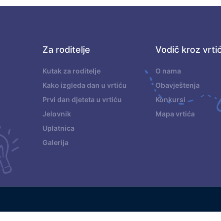
Za roditelje
Vodič kroz vrti
.
Kutak za roditelje
O nama
Kako izgleda dan u vrtiću
Obavještenja
Prvi dan djeteta u vrtiću
Konkursi
Jelovnik
Mapa vrtića
Uplatnica
Galerija