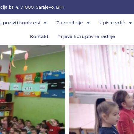
ija br. 4. 71000, Sarajevo, BiH
i pozivi i konkursi
Za roditelje
Upis u vrtić
Kontakt
Prijava koruptivne radnje