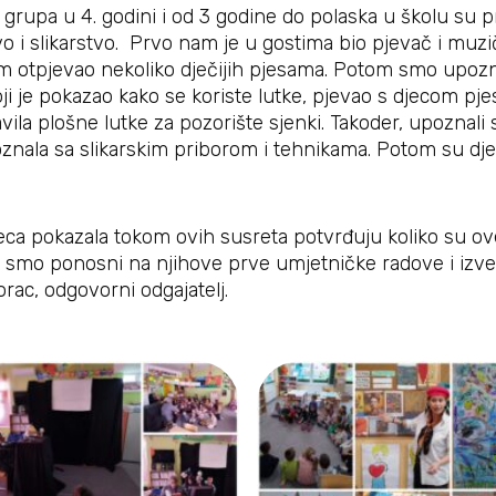
h grupa u 4. godini i od 3 godine do polaska u školu su 
tvo i slikarstvo. Prvo nam je u gostima bio pjevač i mu
com otpjevao nekoliko dječijih pjesama. Potom smo upozn
oji je pokazao kako se koriste lutke, pjevao s djecom pj
avila plošne lutke za pozorište sjenki. Takoder, upoznali 
upoznala sa slikarskim priborom i tehnikama. Potom su dje
eca pokazala tokom ovih susreta potvrđuju koliko su ove
 smo ponosni na njihove prve umjetničke radove i izved
orac, odgovorni odgajatelj.