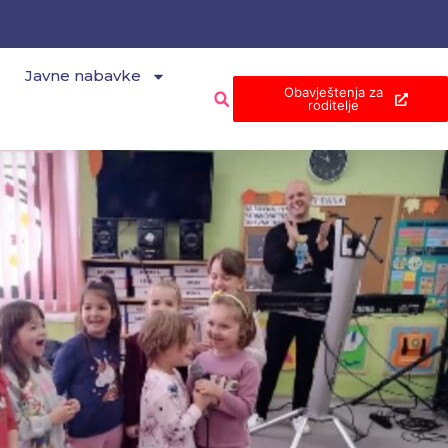
Javne nabavke
Obavještenja za
roditelje