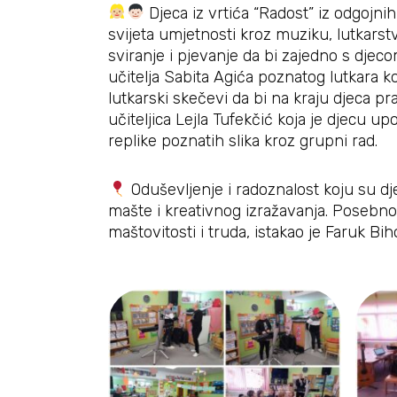
Djeca iz vrtića “Radost” iz odgojni
svijeta umjetnosti kroz muziku, lutkars
sviranje i pjevanje da bi zajedno s dje
učitelja Sabita Agića poznatog lutkara k
lutkarski skečevi da bi na kraju djeca pr
učiteljica Lejla Tufekčić koja je djecu 
replike poznatih slika kroz grupni rad.
Oduševljenje i radoznalost koju su dj
mašte i kreativnog izražavanja. Posebno
maštovitosti i truda, istakao je Faruk Bih