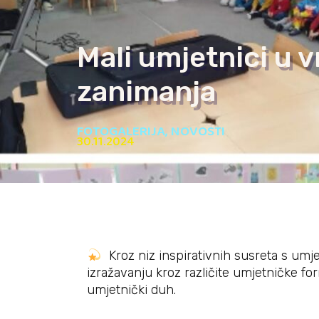
Mali umjetnici u v
zanimanja
FOTOGALERIJA
,
NOVOSTI
30.11.2024
Kroz niz inspirativnih susreta s umjet
izražavanju kroz različite umjetničke for
umjetnički duh.