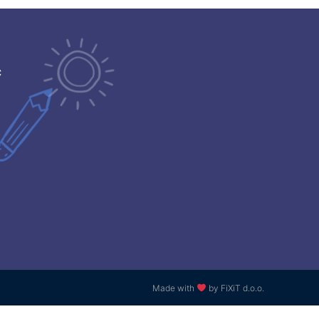
ć
Made with
by FiXiT d.o.o.