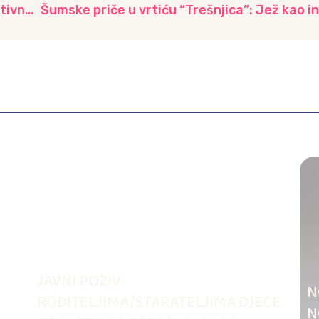
Mali istraživači iz vrtića “Dječiji grad” u edukativnoj posjeti apoteci
JAVNI POZIV
N
RODITELJIMA/STARATELJIMA DJECE
N