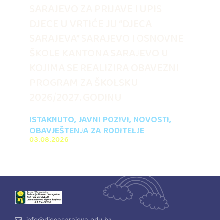
SARAJEVO ZA PRIJAVE I UPIS
DJECE U VRTIĆE JU “DJECA
SARAJEVA” SARAJEVO I OSNOVNE
ŠKOLE KANTONA SARAJEVO U
KOJIMA SE REALIZIRA OBAVEZNI
PROGRAM ZA ŠKOLSKU
2026/2027. GODINU
ISTAKNUTO
,
JAVNI POZIVI
,
NOVOSTI
,
OBAVJEŠTENJA ZA RODITELJE
03.08.2026
info@djecasarajeva.edu.ba