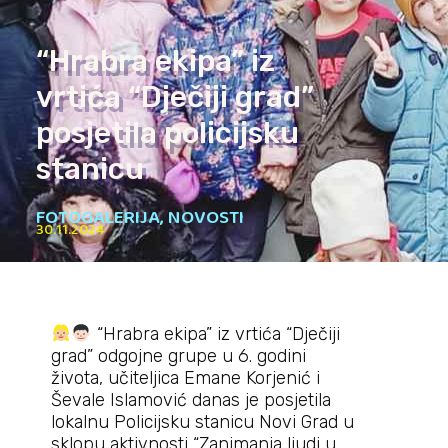
“Hrabra ekipa” iz
vrtića “Dječiji grad”
posjetila policijsku
stanicu
FOTOGALERIJA
,
NOVOSTI
30.11.2024
“Hrabra ekipa” iz vrtića “Dječiji
grad” odgojne grupe u 6. godini
života, učiteljica Emane Korjenić i
Ševale Islamović danas je posjetila
lokalnu Policijsku stanicu Novi Grad u
sklopu aktivnosti “Zanimanja ljudi u