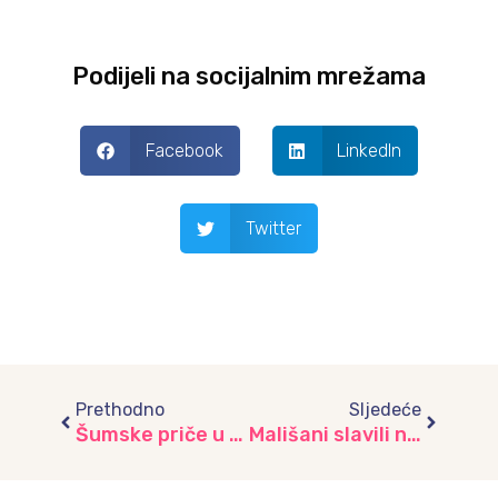
Podijeli na socijalnim mrežama
Facebook
LinkedIn
Twitter
Prev
Next
Prethodno
Sljedeće
Šumske priče u vrtiću “Trešnjica”: Jež kao inspiracija za igru i učenje
Mališani slavili na Ilidži: Javna ustanova “Djeca Sarajeva” organizirala prvu Dječiju Novu godinu / tvsa.ba facebook