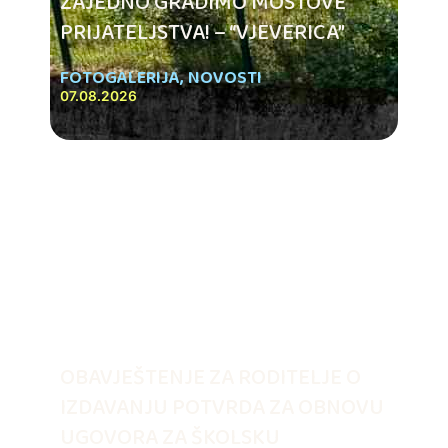
ZAJEDNO GRADIMO MOSTOVE
PRIJATELJSTVA! – “VJEVERICA”
FOTOGALERIJA
,
NOVOSTI
07.08.2026
OBAVJEŠTENJE ZA RODITELJE O
IZDAVANJU POTVRDA ZA OBNOVU
UGOVORA ZA ŠKOLSKU