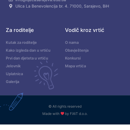
Ulica La Benevolencija br. 4. 71000, Sarajevo, BiH
Za roditelje
Vodič kroz vrtić
Kutak za roditelje
O nama
Kako izgleda dan u vrtiću
Obavještenja
Prvi dan djeteta u vrtiću
Konkursi
Jelovnik
Mapa vrtića
Uplatnica
Galerija
© All rights reserved
Made with
by FiXiT d.o.o.