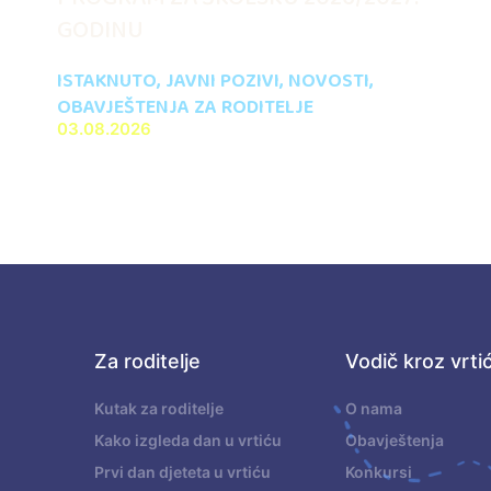
GODINU
ISTAKNUTO
,
JAVNI POZIVI
,
NOVOSTI
,
OBAVJEŠTENJA ZA RODITELJE
03.08.2026
Za roditelje
Vodič kroz vrti
.
Kutak za roditelje
O nama
Kako izgleda dan u vrtiću
Obavještenja
Prvi dan djeteta u vrtiću
Konkursi