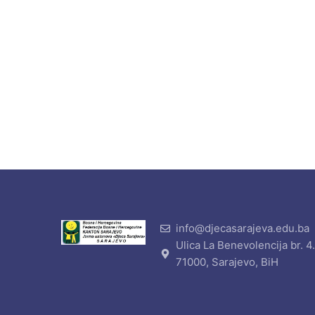
info@djecasarajeva.edu.ba
Ulica La Benevolencija br. 4
71000, Sarajevo, BiH