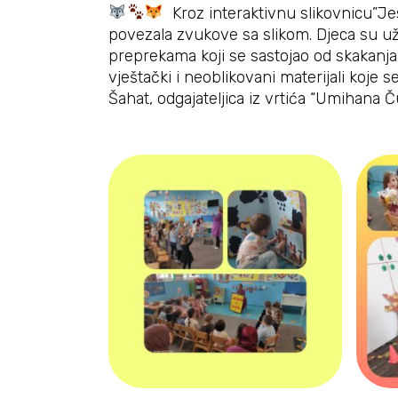
Kroz interaktivnu slikovnicu”J
povezala zvukove sa slikom. Djeca su uži
preprekama koji se sastojao od skakanja,
vještački i neoblikovani materijali koje se
Šahat, odgajateljica iz vrtića “Umihana Č