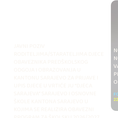
JAVNI POZIV
N
RODITELJIMA/STARATELJIMA DJECE
N
OBAVEZNIKA PREDŠKOLSKOG
V
ODGOJA I OBRAZOVANJA U
.
P
KANTONU SARAJEVO ZA PRIJAVE I
O
UPIS DJECE U VRTIĆE JU “DJECA
SARAJEVA” SARAJEVO I OSNOVNE
F
ŠKOLE KANTONA SARAJEVO U
22
KOJIMA SE REALIZIRA OBAVEZNI
PROGRAM ZA ŠKOLSKU 2026/2027.