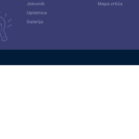
Jelovnik
Mapa vrtića
Uplatnica
Galerija