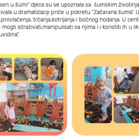
esen u šumi” djeca su se upoznala sa šumskim životinj
vala u dramatizaciji priče u pokretu “Začarana šuma”. U
provlačenja, trčanja,kotrljanja i bočnog hodanja. U centr
 mogli istraživati,manipulisati sa njima i i koristiti ih u
uvidina”.