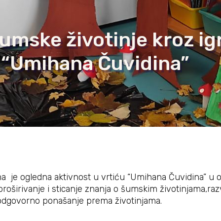
mske životinje kroz igr
ć “Umihana Čuvidina”
a je ogledna aktivnost u vrtiću “Umihana Čuvidina” u o
 proširivanje i sticanje znanja o šumskim životinjama,razv
i odgovorno ponašanje prema životinjama.