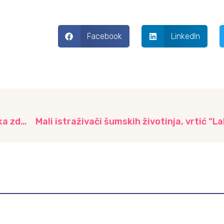
Facebook
LinkedIn
Radionica “Naša zimnica” – Zajednički koraci ka zdravim navikama, vrtić “Lane”
Mali istraživači šumskih životinja, vrtić “L