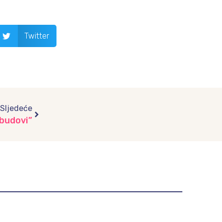
Twitter
Next
Sljedeće
abudovi”