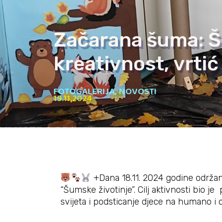
Začarana šuma: Šu
kreativnost, vrti
FOTOGALERIJA
,
NOVOSTI
19.11.2024
+Dana 18.11. 2024 godine održan
“Šumske životinje”. Cilj aktivnosti bio je
svijeta i podsticanje djece na humano 