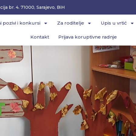
ija br. 4. 71000, Sarajevo, BiH
i pozivi i konkursi
Za roditelje
Upis u vrtić
Kontakt
Prijava koruptivne radnje