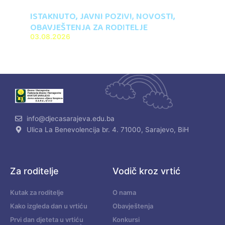
ISTAKNUTO
,
JAVNI POZIVI
,
NOVOSTI
,
OBAVJEŠTENJA ZA RODITELJE
03.08.2026
info@djecasarajeva.edu.ba
Ulica La Benevolencija br. 4. 71000, Sarajevo, BiH
Za roditelje
Vodič kroz vrtić
Kutak za roditelje
O nama
Kako izgleda dan u vrtiću
Obavještenja
Prvi dan djeteta u vrtiću
Konkursi