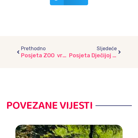
Prev
Next
Prethodno
Sljedeće
Posjeta ZOO vrtu “Pionirska dolina” u sklopu projekta “Šuma”, vrtić “Kekec”
Posjeta Dječijoj biblioteci Sarajevo – Festival bajki za male ljubitelje priča
POVEZANE VIJESTI