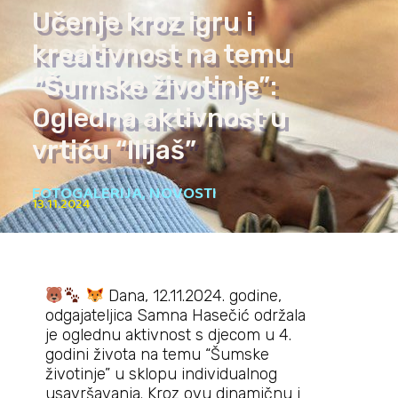
Učenje kroz igru i
kreativnost na temu
“Šumske životinje”:
Ogledna aktivnost u
vrtiću “Ilijaš”
FOTOGALERIJA
,
NOVOSTI
13.11.2024
Dana, 12.11.2024. godine,
odgajateljica Samna Hasečić održala
je oglednu aktivnost s djecom u 4.
godini života na temu “Šumske
životinje” u sklopu individualnog
usavršavanja. Kroz ovu dinamičnu i