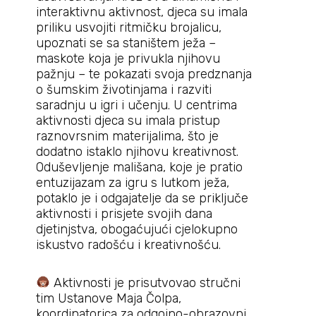
interaktivnu aktivnost, djeca su imala
priliku usvojiti ritmičku brojalicu,
upoznati se sa staništem ježa –
maskote koja je privukla njihovu
pažnju – te pokazati svoja predznanja
o šumskim životinjama i razviti
saradnju u igri i učenju. U centrima
aktivnosti djeca su imala pristup
raznovrsnim materijalima, što je
dodatno istaklo njihovu kreativnost.
Oduševljenje mališana, koje je pratio
entuzijazam za igru s lutkom ježa,
potaklo je i odgajatelje da se priključe
aktivnosti i prisjete svojih dana
djetinjstva, obogaćujući cjelokupno
iskustvo radošću i kreativnošću.
Aktivnosti je prisutvovao stručni
tim Ustanove Maja Čolpa,
koordinatorica za odgojno-obrazovni