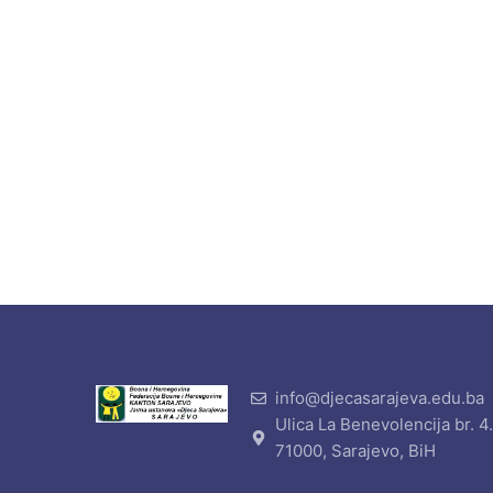
info@djecasarajeva.edu.ba
Ulica La Benevolencija br. 4
71000, Sarajevo, BiH