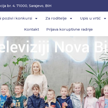
ija br. 4. 71000, Sarajevo, BiH
i pozivi i konkursi
Za roditelje
Upis u vrtić
Kontakt
Prijava koruptivne radnje