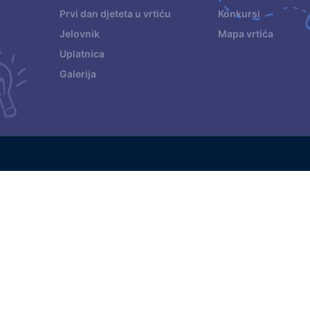
Prvi dan djeteta u vrtiću
Konkursi
Jelovnik
Mapa vrtića
Uplatnica
Galerija