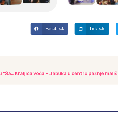
Facebook
LinkedIn
Radionica “Bolnica za plišane igračke” u vrtiću “Šareni voz”