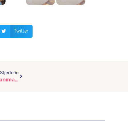
Twitter
Next
Sljedeće
Kraljica voća – Jabuka u centru pažnje mališanima iz vrtića “Pčelica”