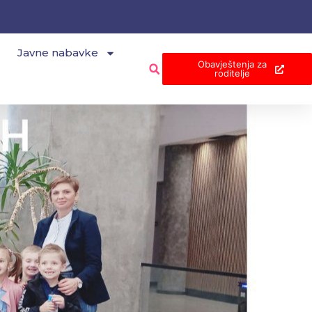
Javne nabavke
Obavještenja za
roditelje