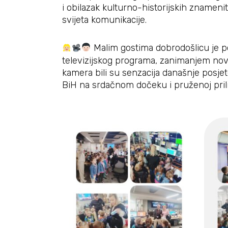
i obilazak kulturno-historijskih znameni
svijeta komunikacije.
Malim gostima dobrodošlicu je pož
televizijskog programa, zanimanjem novina
kamera bili su senzacija današnje posjete
BiH na srdačnom dočeku i pruženoj prili