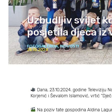
Uzbudljiv svijet k
posjetila djeca iz 
FOTOGALERIJA
,
NOVOSTI
25.10.2024
Dana, 23.10.2024. godine Televiziju N
Korjenić i Ševalom Islamović, vrtić “Dječi
Na poziv tate gospodina Aldina Lagum