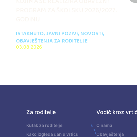
KOJIMA SE REALIZIRA OBAVEZNI
PROGRAM ZA ŠKOLSKU 2026/2027.
GODINU
ISTAKNUTO
,
JAVNI POZIVI
,
NOVOSTI
,
OBAVJEŠTENJA ZA RODITELJE
03.08.2026
Za roditelje
Vodič kroz vrti
.
Kutak za roditelje
O nama
Kako izgleda dan u vrtiću
Obavještenja