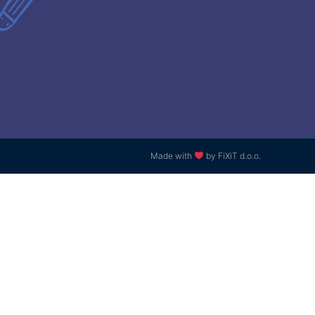
Made with
by FiXiT d.o.o.