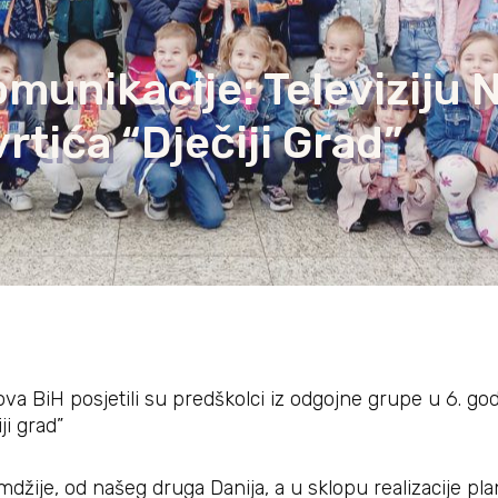
omunikacije: Televiziju 
vrtića “Dječiji Grad”
ova BiH posjetili su predškolci iz odgojne grupe u 6. go
ji grad”
džije, od našeg druga Danija, a u sklopu realizacije p