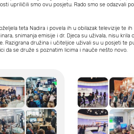
tosti upriličili smo ovu posjetu. Rado smo se odazvali 
eljela teta Nadira i povela ih u obilazak televizije te
ra, snimanja emisije i dr. Djeca su uživala, nisu krila od
. Razigrana družina i učiteljice uživali su u posjeti te p
ci da se druže s poznatim licima i nauče nešto novo.