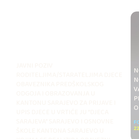
JAVNI POZIV
N
RODITELJIMA/STARATELJIMA DJECE
N
OBAVEZNIKA PREDŠKOLSKOG
V
ODGOJA I OBRAZOVANJA U
.
P
KANTONU SARAJEVO ZA PRIJAVE I
O
UPIS DJECE U VRTIĆE JU “DJECA
SARAJEVA” SARAJEVO I OSNOVNE
F
ŠKOLE KANTONA SARAJEVO U
22