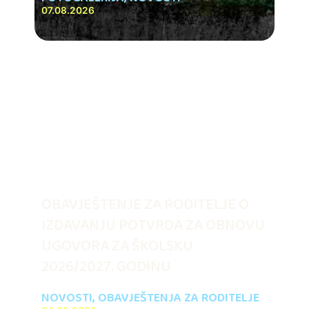
07.08.2026
OBAVJEŠTENJE ZA RODITELJE O
IZDAVANJU POTVRDA ZA OBNOVU
UGOVORA ZA ŠKOLSKU
2026/2027. GODINU
NOVOSTI
,
OBAVJEŠTENJA ZA RODITELJE