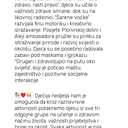
zdravo, rasti pravo”, djeca su učila o
važnosti zdrave ishrane, dok su na
likovnoj radionici “Šarene voćke”
razvijala finu motoriku i kreativno
izražavanje. Posjete Pionirskoj dolini i
Aleji ambasadora pružile su priliku za
istraživanje prirode i razvoj svijesti o
okolišu. Djeca su se posebno radovala
zabavi pod maskama i igrokazu
“Drugari i zdravoljupci na putu oko
svijeta”, koji je poticao maštu,
zajedništvo i pozitivne socijalne
interakcije.
Dječija nedjelja nam je
omogućila da kroz raznovrsne
aktivnosti potaknemo djecu iz sve tri
odgojne grupe na učenje o zdravom
načinu života, važnosti prijateljstva i
brige za okoliš. Svaka aktivnost je bila