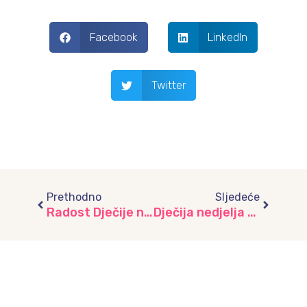
Facebook
LinkedIn
Twitter
Prev
Next
Prethodno
Sljedeće
Radost Dječije nedjelje u vrtiću “Mašnica”
Dječija nedjelja u vrtiću “Pčelica”