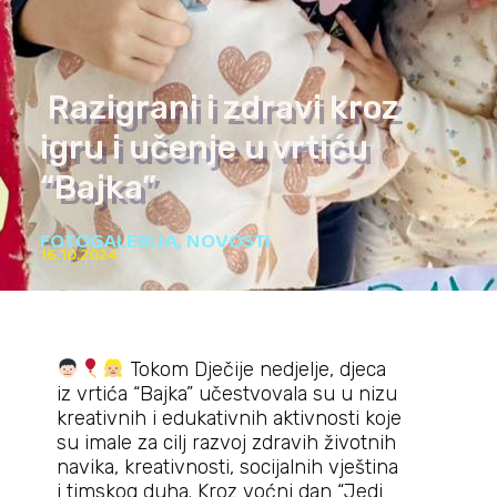
Razigrani i zdravi kroz
igru i učenje u vrtiću
“Bajka”
FOTOGALERIJA
,
NOVOSTI
16.10.2024
Tokom Dječije nedjelje, djeca
iz vrtića “Bajka” učestvovala su u nizu
kreativnih i edukativnih aktivnosti koje
su imale za cilj razvoj zdravih životnih
navika, kreativnosti, socijalnih vještina
i timskog duha. Kroz voćni dan “Jedi