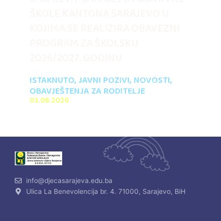
ŠKOLE KANTONA SARAJEVO U
KOJIMA SE REALIZIRA OBAVEZNI
PROGRAM ZA ŠKOLSKU
2026/2027. GODINU
ISTAKNUTO
,
JAVNI POZIVI
,
NOVOSTI
,
OBAVJEŠTENJA ZA RODITELJE
03.08.2026
info@djecasarajeva.edu.ba
Ulica La Benevolencija br. 4. 71000, Sarajevo, BiH