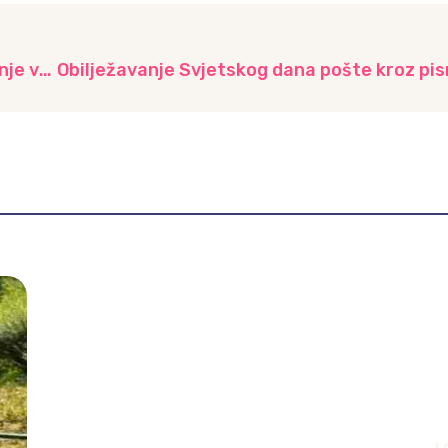
Zajedništvo i ljubav bez granica: Online druženje vrtića iz regije