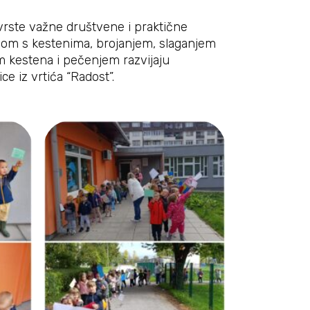
čvrste važne društvene i praktične
ijom s kestenima, brojanjem, slaganjem
em kestena i pečenjem razvijaju
ce iz vrtića “Radost”.