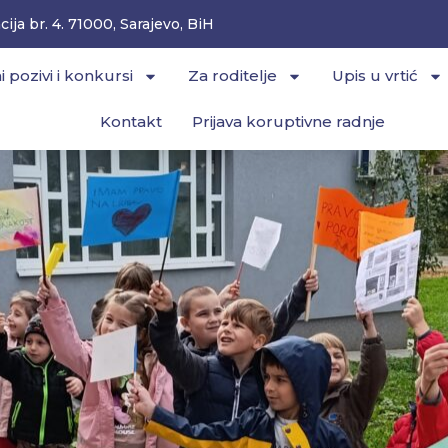
ija br. 4. 71000, Sarajevo, BiH
i pozivi i konkursi
Za roditelje
Upis u vrtić
Kontakt
Prijava koruptivne radnje