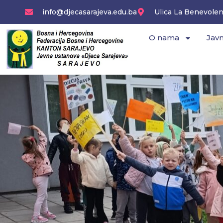
Skip
info@djecasarajeva.edu.ba
Ulica La Benevolenc
to
content
O nama
Javn