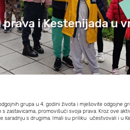
 prava i Kestenijada u v
 odgojnih grupa u 4. godini života i mješovite odgojne 
 s zastavicama, promovišući svoja prava. Kroz ove aktivn
e saradnju s drugima. Imali su priliku učestvovali i u Ke