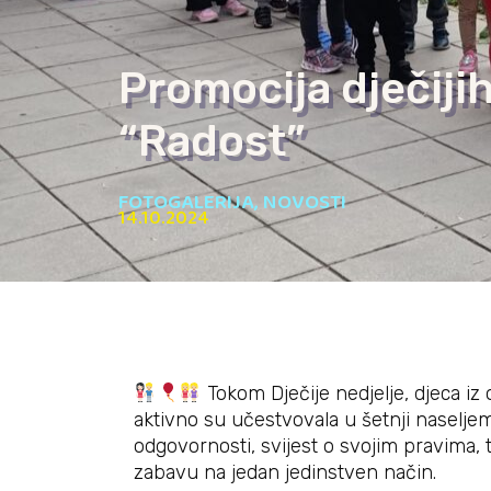
Promocija dječijih
“Radost”
FOTOGALERIJA
,
NOVOSTI
14.10.2024
Tokom Dječije nedjelje, djeca iz
aktivno su učestvovala u šetnji naseljem
odgovornosti, svijest o svojim pravima, t
zabavu na jedan jedinstven način.