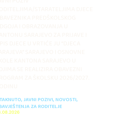
AVNI POZIV
ODITELJIMA/STARATELJIMA DJECE
BAVEZNIKA PREDŠKOLSKOG
DGOJA I OBRAZOVANJA U
ANTONU SARAJEVO ZA PRIJAVE I
PIS DJECE U VRTIĆE JU “DJECA
ARAJEVA” SARAJEVO I OSNOVNE
KOLE KANTONA SARAJEVO U
OJIMA SE REALIZIRA OBAVEZNI
ROGRAM ZA ŠKOLSKU 2026/2027.
ODINU
STAKNUTO
,
JAVNI POZIVI
,
NOVOSTI
,
BAVJEŠTENJA ZA RODITELJE
3.08.2026