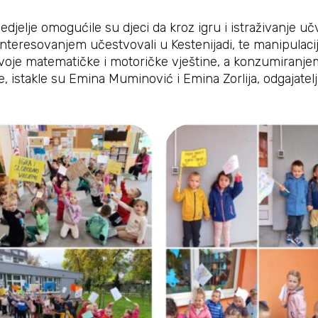
djelje omogućile su djeci da kroz igru i istraživanje u
interesovanjem učestvovali u Kestenijadi, te manipulac
a svoje matematičke i motoričke vještine, a konzumiranj
, istakle su Emina Muminović i Emina Zorlija, odgajatelji