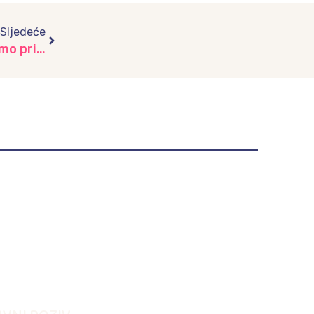
Next
Sljedeće
Obilježavanje Svjetskog dana pošte kroz pismo prijateljstva, vrtić “Dunje”