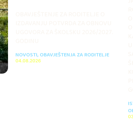
J
R
OBAVJEŠTENJE ZA RODITELJE O
O
IZDAVANJU POTVRDA ZA OBNOVU
O
UGOVORA ZA ŠKOLSKU 2026/2027.
K
GODINU
U
S
NOVOSTI
,
OBAVJEŠTENJA ZA RODITELJE
04.08.2026
Š
K
P
G
I
O
0