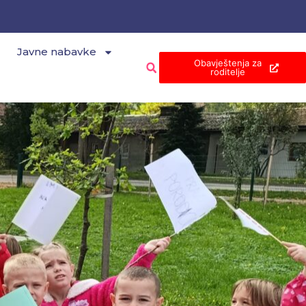
Javne nabavke
Obavještenja za
roditelje