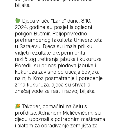
biljaka.
Djeca vrtića “Lane” dana, 8.10.
2024. godine su posjetila ogledni
poligon Butmir, Poljoprivredno-
prehrambenog fakulteta Univerziteta
u Sarajevu. Djeca su imala priliku
vidjeti rezultate eksperimenta
različitog tretiranja jabuka i kukuruza.
Poredili su prinos plodova jabuke i
kukuruza zavisno od uticaja čovjeka
na njih. Kroz posmatranje i poređenje
zrna kukuruza, djeca su shvatila
značaj vode za rast i razvoj biljaka.
Također, domaćini na čelu s
prof.dr.sc. Adnanom Maličevićem, su
djecu upoznali s potrebnim mašinama
i alatom za obrađivanje zemljišta za