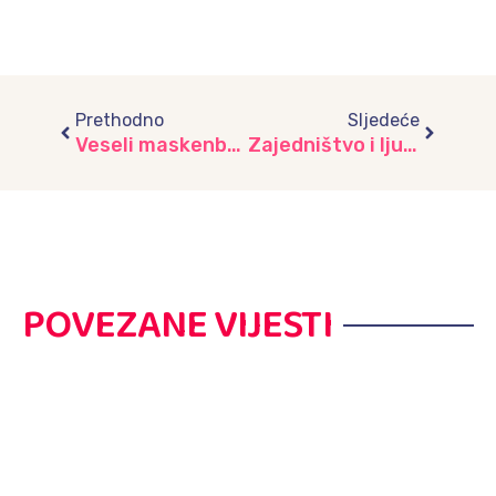
Prev
Next
Prethodno
Sljedeće
Veseli maskenbal u vrtiću “Iskrica”
Zajedništvo i ljubav bez granica: Online druženje vrtića iz regije
POVEZANE VIJESTI