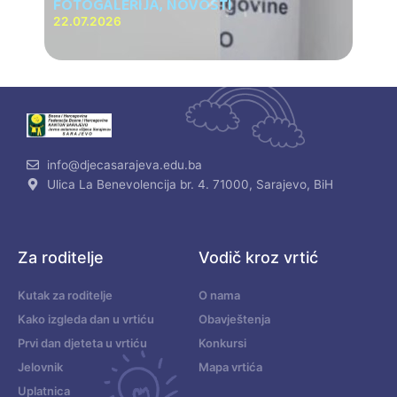
FOTOGALERIJA
,
NOVOSTI
22.07.2026
info@djecasarajeva.edu.ba
Ulica La Benevolencija br. 4. 71000, Sarajevo, BiH
Za roditelje
Vodič kroz vrtić
Kutak za roditelje
O nama
Kako izgleda dan u vrtiću
Obavještenja
Prvi dan djeteta u vrtiću
Konkursi
Jelovnik
Mapa vrtića
Uplatnica