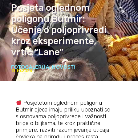
Posjeta oglednom
poligonu Butmir:
Učenje o poljoprivredi
kroz eksperimente,
vrtić “Lane”
FOTOGALERIJA
,
NOVOSTI
13.10.2024
Posjetetom oglednom poligonu
Butmir djeca imaju priliku upoznati se
s osnovama poljoprivrede i važnosti
brige o biljkama, te kroz praktične
primjere, razviti razumijevanje uticaja
čovjeka na prirodu i proces rasta