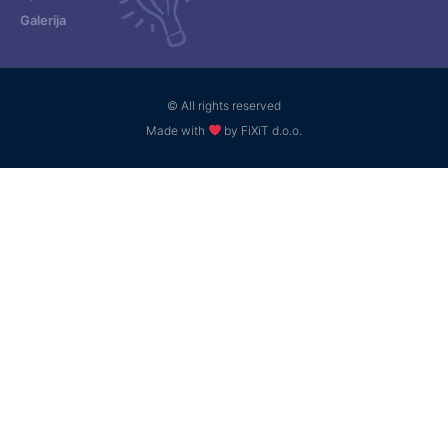
Galerija
© All rights reserved
Made with
by FiXiT d.o.o.