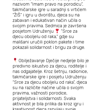
nazivom “Imam pravo na porodicu”,
takmičarske igre u saradnji s vrtićem
“ŽIŠ” i igru u dvorištu, djeca su na
zabavan i edukativan način učila o
svojim pravima. Sedmica je završena
posjetom Udruženju
“Srce za
djecu oboljelu od raka,” gdje su
mališani uručili poklon pakete i time
pokazali solidarnost i brigu za druge.
Obilježavanje Dječije nedjelje bilo je
predivno iskustvo za djecu, roditelje i
nas odgajatelje. Kroz šetnju, radionice,
takmičarske igre i posjetu Udruženju
“Srce za djecu oboljelu od raka”, djeca
su na različite načine učila o svojim
pravima, važnosti porodice,
prijateljstva i solidarnosti. Svaka
aktivnost je bila prilika da kroz igru i
kreativnost djeca razvijaju svoje