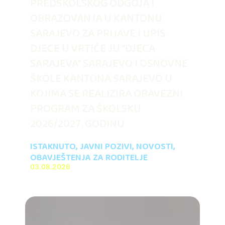
PREDŠKOLSKOG ODGOJA I
OBRAZOVANJA U KANTONU
SARAJEVO ZA PRIJAVE I UPIS
DJECE U VRTIĆE JU “DJECA
SARAJEVA” SARAJEVO I OSNOVNE
ŠKOLE KANTONA SARAJEVO U
KOJIMA SE REALIZIRA OBAVEZNI
PROGRAM ZA ŠKOLSKU
2026/2027. GODINU
ISTAKNUTO
,
JAVNI POZIVI
,
NOVOSTI
,
OBAVJEŠTENJA ZA RODITELJE
03.08.2026