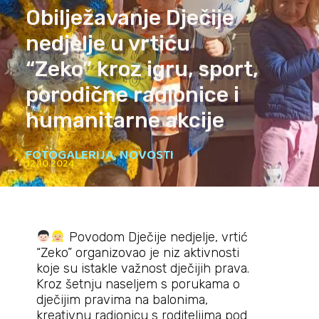
Obilježavanje Dječije
nedjelje u vrtiću
“Zeko” kroz igru, sport,
porodične radionice i
humanitarne akcije
FOTOGALERIJA
,
NOVOSTI
12.10.2024
Povodom Dječije nedjelje, vrtić
“Zeko” organizovao je niz aktivnosti
koje su istakle važnost dječijih prava.
Kroz šetnju naseljem s porukama o
dječijim pravima na balonima,
kreativnu radionicu s roditeljima pod