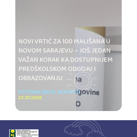
NOVI VRTIĆ ZA 100 MALIŠANA U
NOVOM SARAJEVU – JOŠ JEDAN
VAŽAN KORAK KA DOSTUPNIJEM
PREDŠKOLSKOM ODGOJU I
OBRAZOVANJU
FOTOGALERIJA
,
NOVOSTI
22.07.2026