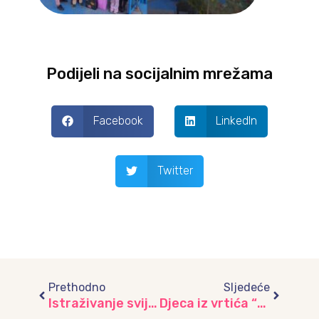
Podijeli na socijalnim mrežama
Facebook
LinkedIn
Twitter
Prev
Next
Prethodno
Sljedeće
Istraživanje svijeta životinja: Posjeta ZOO centru, vrtić “Iskrica”
Djeca iz vrtića “Skenderija” položila cvijeće na Spomen-obilježje ubijenoj djeci opkoljenog Sarajeva 1992-1995.