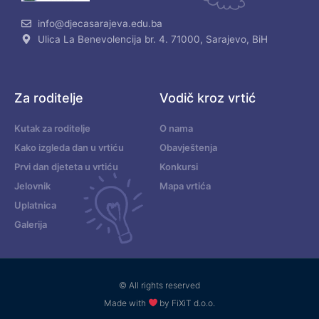
info@djecasarajeva.edu.ba
Ulica La Benevolencija br. 4. 71000, Sarajevo, BiH
Za roditelje
Vodič kroz vrtić
Kutak za roditelje
O nama
Kako izgleda dan u vrtiću
Obavještenja
Prvi dan djeteta u vrtiću
Konkursi
Jelovnik
Mapa vrtića
Uplatnica
Galerija
© All rights reserved
Made with
by FiXiT d.o.o.