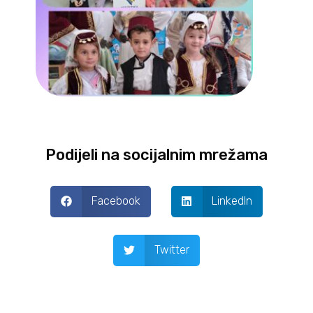
Podijeli na socijalnim mrežama
Facebook
LinkedIn
Twitter