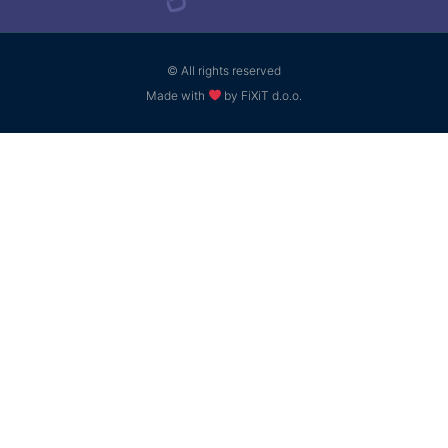
© All rights reserved
Made with
by FiXiT d.o.o.