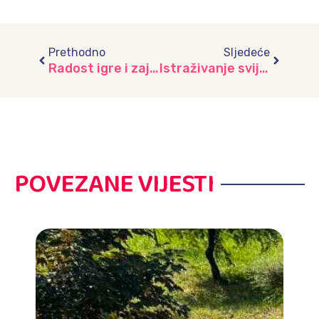
Prev
Next
Prethodno
Sljedeće
Radost igre i zajedničkog stvaranja, vrtić “Trešnjica”
Istraživanje svijeta životinja: Posjeta ZOO centru, vrtić “Iskrica”
POVEZANE VIJESTI