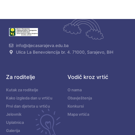
info@djecasarajeva.edu.ba
Ulica La Benevolencija br. 4. 71000, Sarajevo, BiH
Za roditelje
Vodič kroz vrtić
Kutak za roditelje
O nama
Kako izgleda dan u vrtiću
Obavještenja
Prvi dan djeteta u vrtiću
Konkursi
Jelovnik
Mapa vrtića
Uplatnica
Galerija