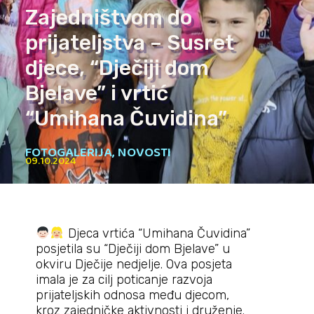
Zajedništvom do
prijateljstva – Susret
djece, “Dječiji dom
Bjelave” i vrtić
“Umihana Čuvidina”
FOTOGALERIJA
,
NOVOSTI
09.10.2024
Djeca vrtića “Umihana Čuvidina”
posjetila su “Dječiji dom Bjelave” u
okviru Dječije nedjelje. Ova posjeta
imala je za cilj poticanje razvoja
prijateljskih odnosa među djecom,
kroz zajedničke aktivnosti i druženje.