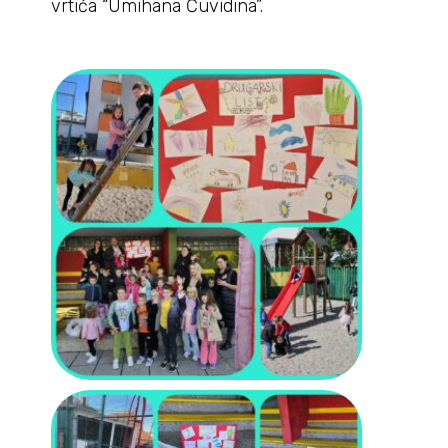
vrtića “Umihana Čuvidina”.