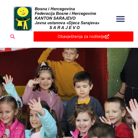
Skip
to
content
Obavještenja za roditelje