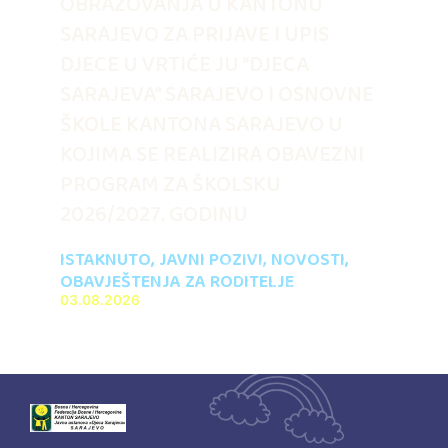
OBRAZOVANJA U KANTONU
SARAJEVO ZA PRIJAVE I UPIS
DJECE U VRTIĆE JU “DJECA
SARAJEVA” SARAJEVO I OSNOVNE
ŠKOLE KANTONA SARAJEVO U
KOJIMA SE REALIZIRA OBAVEZNI
PROGRAM ZA ŠKOLSKU
2026/2027. GODINU
ISTAKNUTO
,
JAVNI POZIVI
,
NOVOSTI
,
OBAVJEŠTENJA ZA RODITELJE
03.08.2026