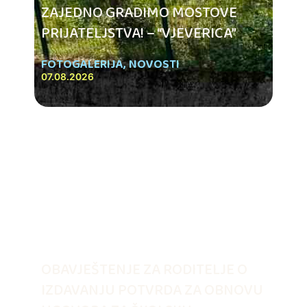
ZAJEDNO GRADIMO MOSTOVE
PRIJATELJSTVA! – “VJEVERICA”
FOTOGALERIJA
,
NOVOSTI
07.08.2026
OBAVJEŠTENJE ZA RODITELJE O
IZDAVANJU POTVRDA ZA OBNOVU