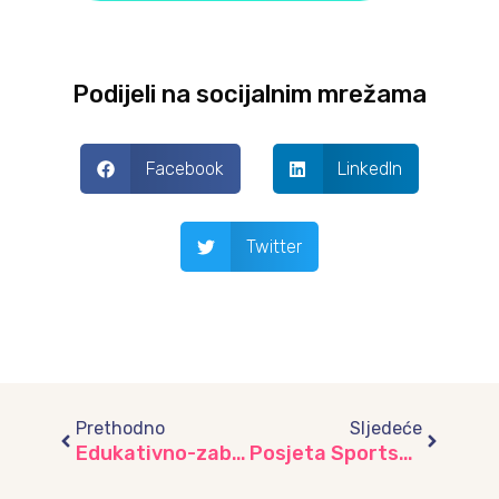
Podijeli na socijalnim mrežama
Facebook
LinkedIn
Twitter
Prev
Next
Prethodno
Sljedeće
Edukativno-zabavna radionica o psima za djecu vrtića “Dječiji Grad”
Posjeta Sportsko-rekreativnom centru Ajdinovići, vrtić “Srećica”