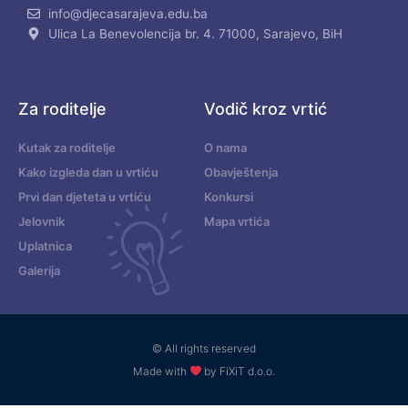
info@djecasarajeva.edu.ba
Ulica La Benevolencija br. 4. 71000, Sarajevo, BiH
Za roditelje
Vodič kroz vrtić
Kutak za roditelje
O nama
Kako izgleda dan u vrtiću
Obavještenja
Prvi dan djeteta u vrtiću
Konkursi
Jelovnik
Mapa vrtića
Uplatnica
Galerija
© All rights reserved
Made with
by FiXiT d.o.o.