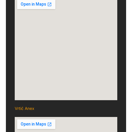
Vrtić Anex