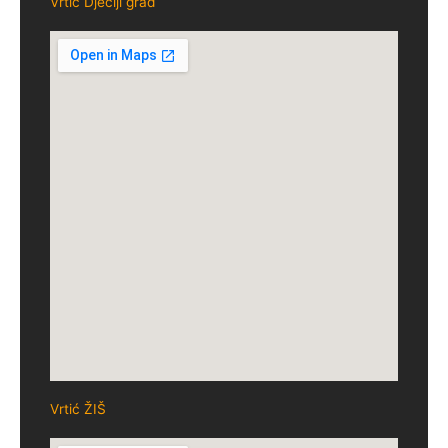
Vrtić Dječiji grad
Vrtić ŽIŠ