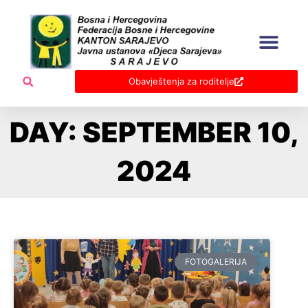
Skip
to
content
Obavještenja za roditelje
DAY: SEPTEMBER 10,
2024
FOTOGALERIJA