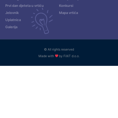
Prvi dan djeteta u vrtiću
Konkursi
Jelovnik
Mapa vrtića
Uplatnica
Galerija
© All rights reserved
Made with
by FiXiT d.o.o.