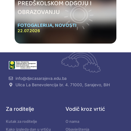
PREDŠKOLSKOM ODGOJU I
OBRAZOVANJU
FOTOGALERIJA
,
NOVOSTI
22.07.2026
info@djecasarajeva.edu.ba
Ulica La Benevolencija br. 4. 71000, Sarajevo, BiH
Za roditelje
Vodič kroz vrtić
Kutak za roditelje
O nama
Kako izgleda dan u vrtiću
Obavještenja