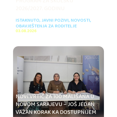
PROGRAM ZA ŠKOLSKU
2026/2027. GODINU
ISTAKNUTO
,
JAVNI POZIVI
,
NOVOSTI
,
OBAVJEŠTENJA ZA RODITELJE
03.08.2026
NOVI VRTIĆ ZA 100 MALIŠANA U
NOVOM SARAJEVU – JOŠ JEDAN
VAŽAN KORAK KA DOSTUPNIJEM