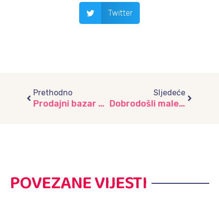
Twitter
Prev
Next
Prethodno
Sljedeće
Prodajni bazar za uređenje dvorišta vrtića „Radost“
Dobrodošli maleni!
POVEZANE VIJESTI