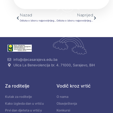
Prev
Next
Nazad
Naprijed
Odluka o izboru najpovoljnijeg ponuđača u otvorenom postupku JN- Nabavka – Hrane i pića za 2024. godinu LOT 3 -6
Odluka o izboru najpovoljnijeg ponuđača u otvorenom postupku JN- Nabavka – Hrane i pića za 2024. godinu LOT 2 – 8
info@djecasarajeva.edu.ba
Ulica La Benevolencija br. 4. 71000, Sarajevo, BiH
Za roditelje
Vodič kroz vrtić
Kutak za roditelje
O nama
Kako izgleda dan u vrtiću
Obavještenja
Prvi dan djeteta u vrtiću
Konkursi