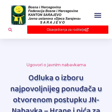
Skip
to
content
Obavještenja za roditelje
Ugovori o javnim nabavkama
Odluka o izboru
najpovoljnijeg ponuđača u
otvorenom postupku JN-
Nabavka – Hrane i pića za