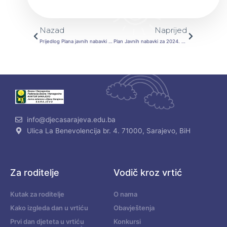
Prev
Next
Nazad
Naprijed
Prijedlog Plana javnih nabavki za 2024. godinu
Plan Javnih nabavki za 2024. godinu
info@djecasarajeva.edu.ba
Ulica La Benevolencija br. 4. 71000, Sarajevo, BiH
Za roditelje
Vodič kroz vrtić
Kutak za roditelje
O nama
Kako izgleda dan u vrtiću
Obavještenja
Prvi dan djeteta u vrtiću
Konkursi