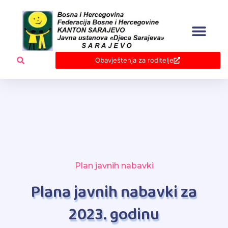
Skip
to
content
Obavještenja za roditelje
Plan javnih nabavki
Plana javnih nabavki za
2023. godinu