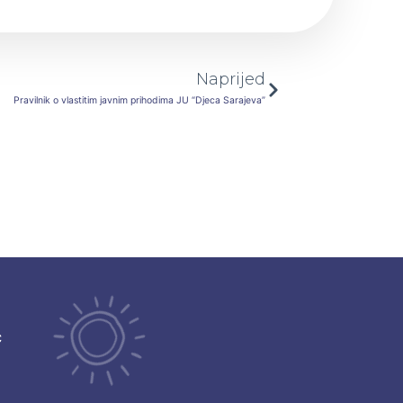
Next
Naprijed
Pravilnik o vlastitim javnim prihodima JU “Djeca Sarajeva”
ć