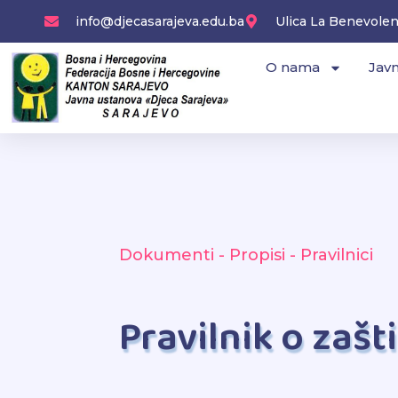
Skip
info@djecasarajeva.edu.ba
Ulica La Benevolenc
to
content
O nama
Javn
Dokumenti - Propisi - Pravilnici
Pravilnik o zašt