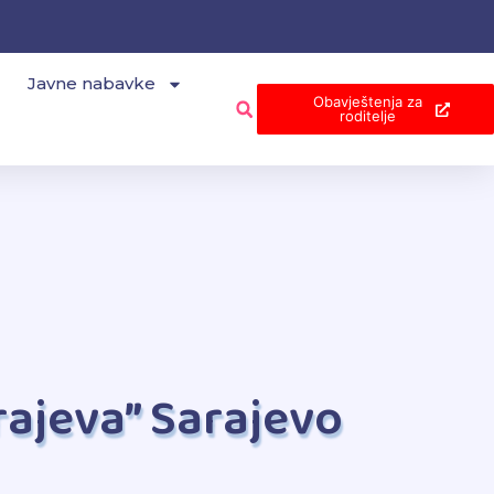
Javne nabavke
Obavještenja za
roditelje
arajeva” Sarajevo