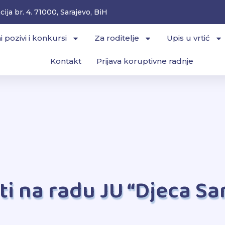
ija br. 4. 71000, Sarajevo, BiH
i pozivi i konkursi
Za roditelje
Upis u vrtić
Kontakt
Prijava koruptivne radnje
iti na radu JU “Djeca S