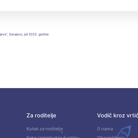
jeva”, Sarajevo, juli 2023. godine
Za roditelje
Vodič kroz vrti
.
Kutak za roditelje
O nama
Kako izgleda dan u vrtiću
Obavještenja