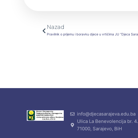
Prev
Nazad
Pravilnik o prijemu i boravku djece u vrtićima JU “Djeca Sara
info@djecasarajeva.edu.ba
Ulica La Benevolencija br. 4
71000, Sarajevo, BiH