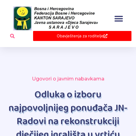
Skip
to
content
Obavještenja za roditelje
Ugovori o javnim nabavkama
Odluka o izboru
najpovoljnijeg ponuđača JN-
Radovi na rekonstrukciji
dječijeg igrališta u vrtiću