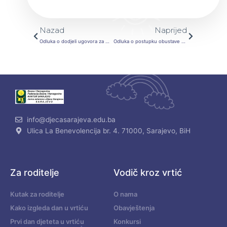
Prev
Next
Nazad
Naprijed
Odluka o dodjeli ugovora za mini tender-Popravka i održavanje vozila
Odluka o postupku obustave JN- Nabavka toplotne energije
info@djecasarajeva.edu.ba
Ulica La Benevolencija br. 4. 71000, Sarajevo, BiH
Za roditelje
Vodič kroz vrtić
Kutak za roditelje
O nama
Kako izgleda dan u vrtiću
Obavještenja
Prvi dan djeteta u vrtiću
Konkursi