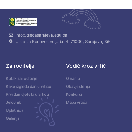
info@djecasarajeva.edu.ba
Ulica La Benevolencija br. 4. 71000, Sarajevo, BiH
Za roditelje
Vodič kroz vrtić
Kutak za roditelje
O nama
Kako izgleda dan u vrtiću
Obavještenja
Prvi dan djeteta u vrtiću
Konkursi
Jelovnik
Mapa vrtića
Uplatnica
Galerija