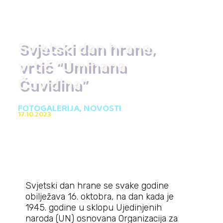
Svjetski dan hrane,
vrtić “Umihana
Čuvidina”
FOTOGALERIJA
,
NOVOSTI
17.10.2023
Svjetski dan hrane se svake godine
obilježava 16. oktobra, na dan kada je
1945. godine u sklopu Ujedinjenih
naroda (UN) osnovana Organizacija za