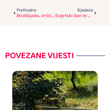
Prev
Next
Prethodno
Sljedeće
Biciklijada, vrtić “Zvončić”
Svjetski dan hrane – 16. oktobar, vrtić “Mašnica”
POVEZANE VIJESTI