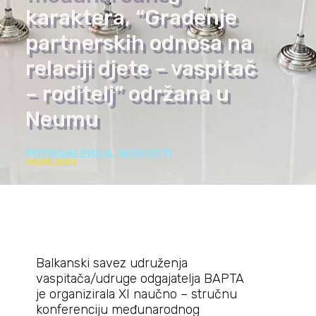
karaktera, “Građenje
partnerskih odnosa na
relaciji djete – vaspitač
– roditelj” održana u
Neumu
FOTOGALERIJA
,
NOVOSTI
25.09.2023
Balkanski savez udruženja
vaspitača/udruge odgajatelja BAPTA
je organizirala XI naučno – stručnu
konferenciju međunarodnog