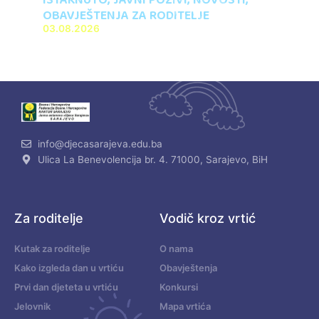
ISTAKNUTO
,
JAVNI POZIVI
,
NOVOSTI
,
OBAVJEŠTENJA ZA RODITELJE
03.08.2026
info@djecasarajeva.edu.ba
Ulica La Benevolencija br. 4. 71000, Sarajevo, BiH
Za roditelje
Vodič kroz vrtić
Kutak za roditelje
O nama
Kako izgleda dan u vrtiću
Obavještenja
Prvi dan djeteta u vrtiću
Konkursi
Jelovnik
Mapa vrtića