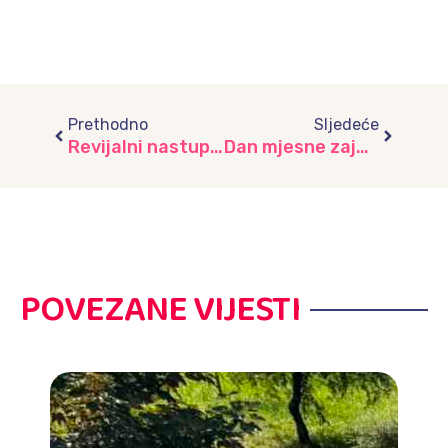
Prev
Next
Prethodno
Sljedeće
Revijalni nastupi djece na 2. Sarajevskom festivalu za djecu
Dan mjesne zajednice “Alipašin most I” uveličali nastupom mališani vrtića “Umihana Čuvidina”
POVEZANE VIJESTI