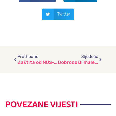
Twitter
Prev
Next
Prethodno
Sljedeće
Zaštita od NUS-a, vrtić “Radost”
Dobrodošli maleni velikog srca
POVEZANE VIJESTI