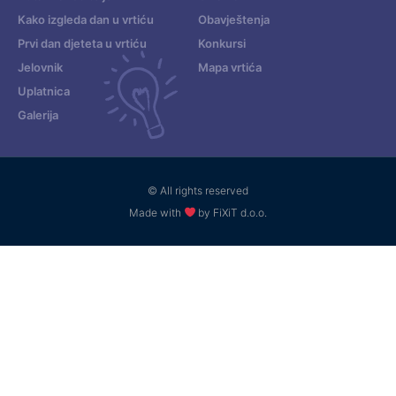
Kako izgleda dan u vrtiću
Obavještenja
Prvi dan djeteta u vrtiću
Konkursi
Jelovnik
Mapa vrtića
Uplatnica
Galerija
© All rights reserved
Made with
by FiXiT d.o.o.