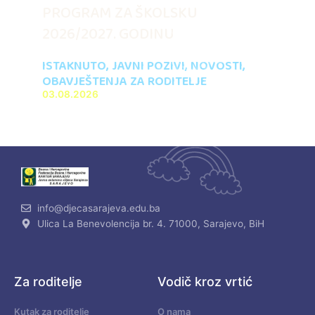
PROGRAM ZA ŠKOLSKU
2026/2027. GODINU
ISTAKNUTO
,
JAVNI POZIVI
,
NOVOSTI
,
OBAVJEŠTENJA ZA RODITELJE
03.08.2026
info@djecasarajeva.edu.ba
Ulica La Benevolencija br. 4. 71000, Sarajevo, BiH
Za roditelje
Vodič kroz vrtić
Kutak za roditelje
O nama