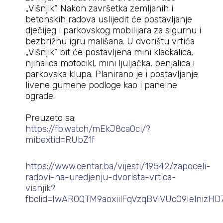
„Višnjik“. Nakon završetka zemljanih i
betonskih radova uslijedit će postavljanje
dječijeg i parkovskog mobilijara za sigurnu i
bezbrižnu igru mališana. U dvorištu vrtića
„Višnjik“ bit će postavljena mini klackalica,
njihalica motocikl, mini ljuljačka, penjalica i
parkovska klupa. Planirano je i postavljanje
livene gumene podloge kao i panelne
ograde.
Preuzeto sa:
https://fb.watch/mEkJ8caOci/?
mibextid=RUbZ1f
https://www.centar.ba/vijesti/19542/zapoceli-
radovi-na-uredjenju-dvorista-vrtica-
visnjik?
fbclid=IwAR0QTM9aoxiilFqVzqBViVUc09IelnizHD