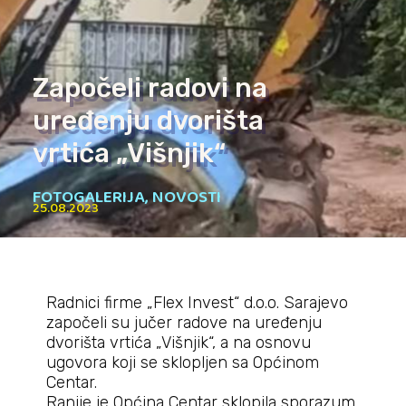
Započeli radovi na
uređenju dvorišta
vrtića „Višnjik“
FOTOGALERIJA
,
NOVOSTI
25.08.2023
Radnici firme „Flex Invest“ d.o.o. Sarajevo
započeli su jučer radove na uređenju
dvorišta vrtića „Višnjik“, a na osnovu
ugovora koji se sklopljen sa Općinom
Centar.
Ranije je Općina Centar sklopila sporazum