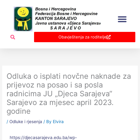
Skip
to
content
Obavještenja za roditelje
Odluka o isplati novčne naknade za
prijevoz na posao i sa posla
radnicima JU „Djeca Sarajeva“
Sarajevo za mjesec april 2023.
godine
/
Odluke i rjesenja
/ By
Elvira
https://djecasarajeva.edu.ba/wp-