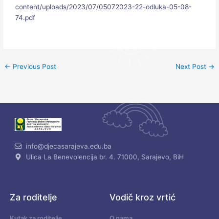
content/uploads/2023/07/05072023-22-odluka-05-08-
74.pdf
←
Previous Post
Next Post
→
info@djecasarajeva.edu.ba
Ulica La Benevolencija br. 4. 71000, Sarajevo, BiH
Za roditelje
Vodič kroz vrtić
Kutak za roditelje
O nama