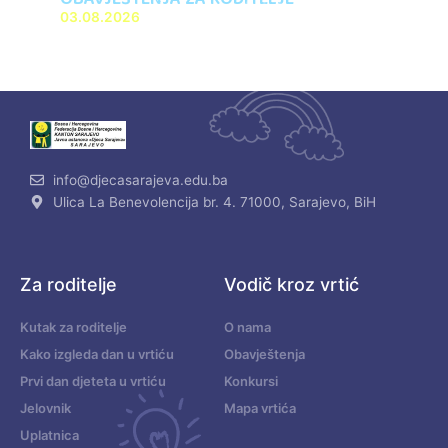
03.08.2026
info@djecasarajeva.edu.ba
Ulica La Benevolencija br. 4. 71000, Sarajevo, BiH
Za roditelje
Vodič kroz vrtić
Kutak za roditelje
O nama
Kako izgleda dan u vrtiću
Obavještenja
Prvi dan djeteta u vrtiću
Konkursi
Jelovnik
Mapa vrtića
Uplatnica