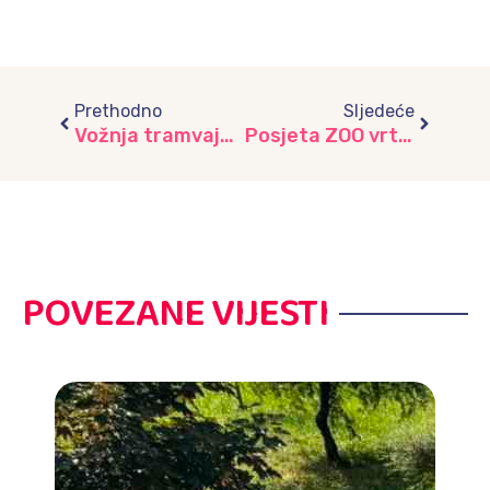
Prev
Next
Prethodno
Sljedeće
Vožnja tramvajem, vrtić “Lužani”
Posjeta ZOO vrtu “Bambi”, vrtić “Lužani”
POVEZANE VIJESTI