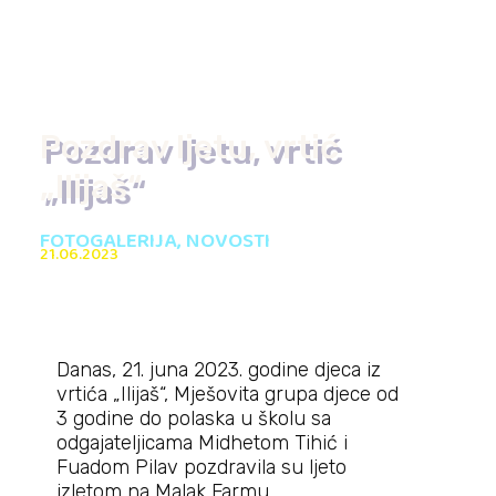
Pozdrav ljetu, vrtić
„Ilijaš“
FOTOGALERIJA
,
NOVOSTI
21.06.2023
Danas, 21. juna 2023. godine djeca iz
vrtića „Ilijaš“, Mješovita grupa djece od
3 godine do polaska u školu sa
odgajateljicama Midhetom Tihić i
Fuadom Pilav pozdravila su ljeto
izletom na Malak Farmu.