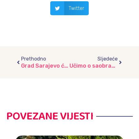
Twitter
Prev
Next
Prethodno
Sljedeće
Grad Sarajevo će rekonstruisati devastirani vrtić „Kolibri“
Učimo o saobraćaju, vrtić “Iskrica”
POVEZANE VIJESTI