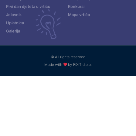
Prvi dan djeteta u vrtiću
Konkursi
Jelovnik
Mapa vrtića
Uplatnica
Galerija
© All rights reserved
Made with
by FiXiT d.o.o.