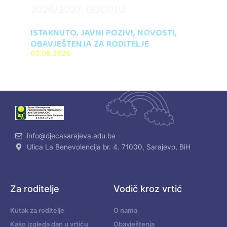
2026/2027. GODINU
ISTAKNUTO
,
JAVNI POZIVI
,
NOVOSTI
,
OBAVJEŠTENJA ZA RODITELJE
03.08.2026
info@djecasarajeva.edu.ba
Ulica La Benevolencija br. 4. 71000, Sarajevo, BiH
Za roditelje
Vodič kroz vrtić
Kutak za roditelje
O nama
Kako izgleda dan u vrtiću
Obavještenja