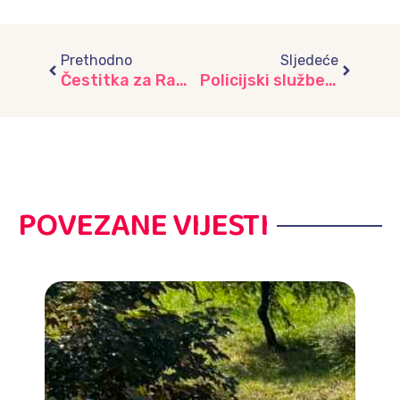
Prev
Next
Prethodno
Sljedeće
Čestitka za Ramazanski bajram
Policijski službenici PU Novi Grad Sarajevao posjetili vrtić “ŽIŠ”
POVEZANE VIJESTI