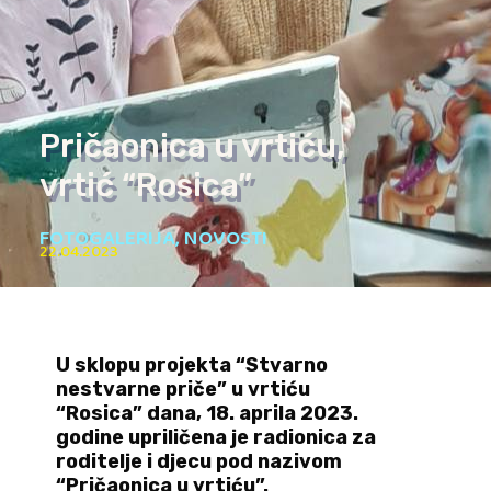
Pričaonica u vrtiću,
vrtić “Rosica”
FOTOGALERIJA
,
NOVOSTI
22.04.2023
U sklopu projekta “Stvarno
nestvarne priče” u vrtiću
“Rosica” dana, 18. aprila 2023.
godine upriličena je radionica za
roditelje i djecu pod nazivom
“Pričaonica u vrtiću”.