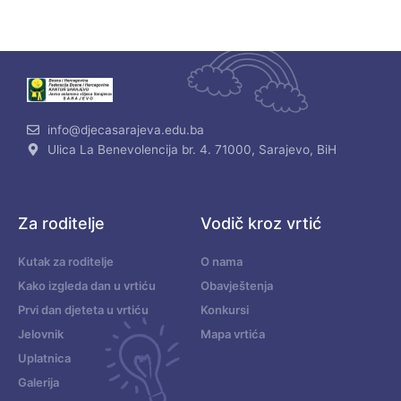
info@djecasarajeva.edu.ba
Ulica La Benevolencija br. 4. 71000, Sarajevo, BiH
Za roditelje
Vodič kroz vrtić
Kutak za roditelje
O nama
Kako izgleda dan u vrtiću
Obavještenja
Prvi dan djeteta u vrtiću
Konkursi
Jelovnik
Mapa vrtića
Uplatnica
Galerija