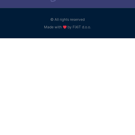
© All rights reserved
Made with
by FiXiT d.o.o.