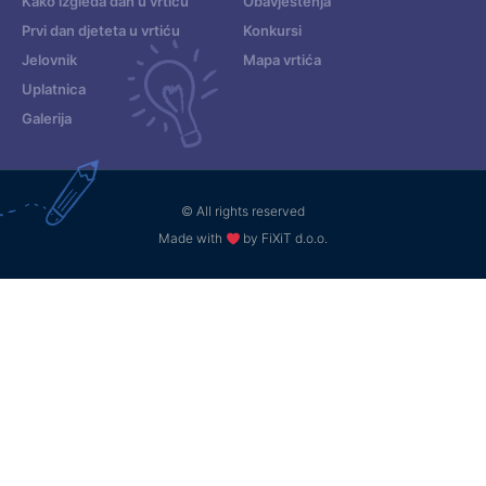
Kako izgleda dan u vrtiću
Obavještenja
Prvi dan djeteta u vrtiću
Konkursi
Jelovnik
Mapa vrtića
Uplatnica
Galerija
© All rights reserved
Made with
by FiXiT d.o.o.