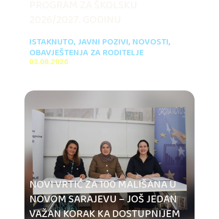
PROGRAM ZA ŠKOLSKU
2026/2027. GODINU
ISTAKNUTO
,
JAVNI POZIVI
,
NOVOSTI
,
OBAVJEŠTENJA ZA RODITELJE
03.08.2026
NOVI VRTIĆ ZA 100 MALIŠANA U
NOVOM SARAJEVU – JOŠ JEDAN
VAŽAN KORAK KA DOSTUPNIJEM