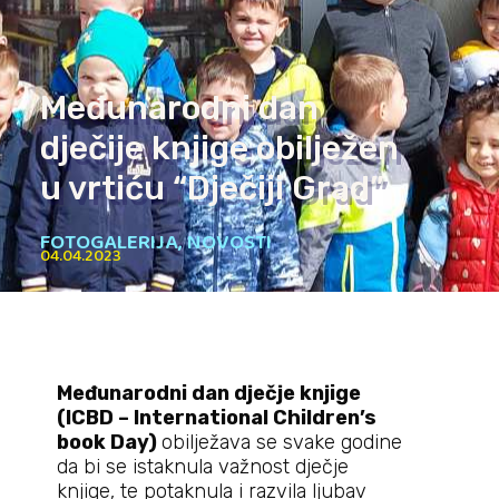
Međunarodni dan
dječije knjige obilježen
u vrtiću “Dječiji Grad”
FOTOGALERIJA
,
NOVOSTI
04.04.2023
Međunarodni dan dječje knjige
(ICBD – International Children’s
book Day)
obilježava se svake godine
da bi se istaknula važnost dječje
knjige, te potaknula i razvila ljubav