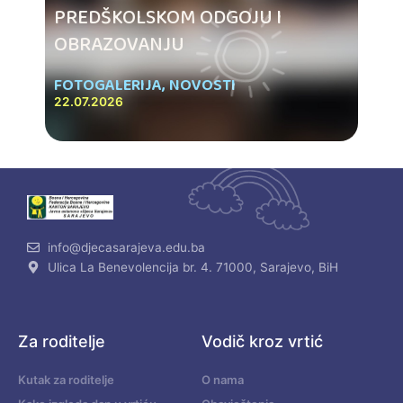
PREDŠKOLSKOM ODGOJU I
OBRAZOVANJU
FOTOGALERIJA
,
NOVOSTI
22.07.2026
info@djecasarajeva.edu.ba
Ulica La Benevolencija br. 4. 71000, Sarajevo, BiH
Za roditelje
Vodič kroz vrtić
Kutak za roditelje
O nama