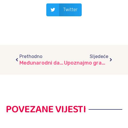
Twitter
Prev
Next
Prethodno
Sljedeće
Međunarodni dan dječije knjige obilježen u vrtiću “Srećica”
Upoznajmo grad Sarajevo da bi ga više voljeli, vrtić “Žubor”
POVEZANE VIJESTI