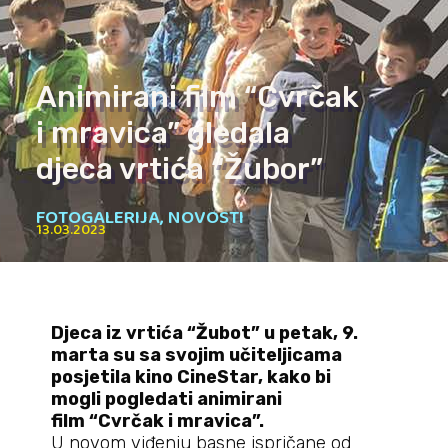
Animirani film “Cvrčak
i mravica” gledala
djeca vrtića “Žubor”
FOTOGALERIJA
,
NOVOSTI
13.03.2023
Djeca iz vrtića “Žubot”
u petak, 9.
marta su sa svojim učiteljicama
posjetila kino CineStar, kako bi
mogli pogledati animirani
film “Cvrčak i mravica”.
U novom viđenju basne ispričane od