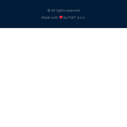
© All rights reserved
Made with
by FiXiT d.o.o.