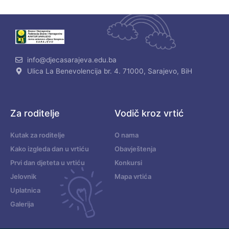
info@djecasarajeva.edu.ba
Ulica La Benevolencija br. 4. 71000, Sarajevo, BiH
Za roditelje
Vodič kroz vrtić
Kutak za roditelje
O nama
Kako izgleda dan u vrtiću
Obavještenja
Prvi dan djeteta u vrtiću
Konkursi
Jelovnik
Mapa vrtića
Uplatnica
Galerija