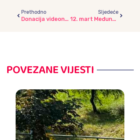
Prev
Next
Prethodno
Sljedeće
Donacija videonadzora za vrtić “Radost”
12. mart Međunarodni dan sadnje biljaka i cvijeća sadnjom cvijeća obilježila djeca iz vrtića “Ljiljani”
POVEZANE VIJESTI