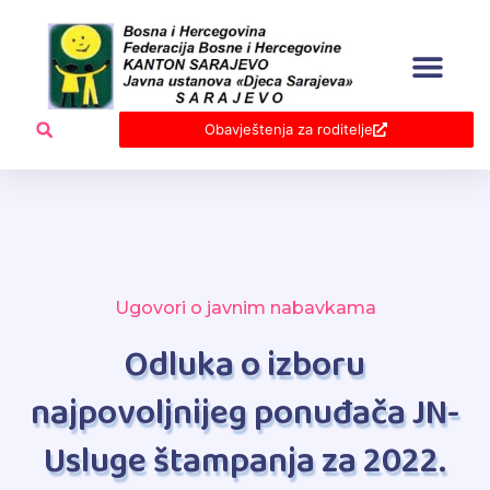
Skip
to
content
Obavještenja za roditelje
Ugovori o javnim nabavkama
Odluka o izboru
najpovoljnijeg ponuđača JN-
Usluge štampanja za 2022.