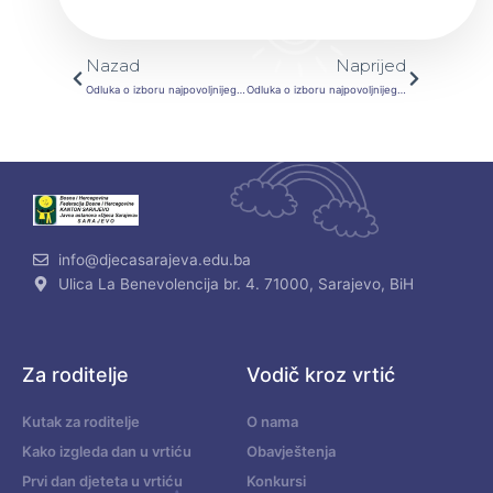
Prev
Next
Nazad
Naprijed
Odluka o izboru najpovoljnijeg ponuđača JN-Usluge-DDD
Odluka o izboru najpovoljnijeg ponuđača JN-Robe-Nabavka i isporuka tepiha podnih prostirača i otirača za 2022. godinu
info@djecasarajeva.edu.ba
Ulica La Benevolencija br. 4. 71000, Sarajevo, BiH
Za roditelje
Vodič kroz vrtić
Kutak za roditelje
O nama
Kako izgleda dan u vrtiću
Obavještenja
Prvi dan djeteta u vrtiću
Konkursi