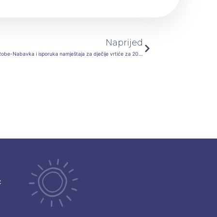
Next
Naprijed
Odluka o izboru najpovoljnijeg ponuđača JN-Robe-Nabavka i isporuka namještaja za dječije vrtiće za 2022. godinu
ć