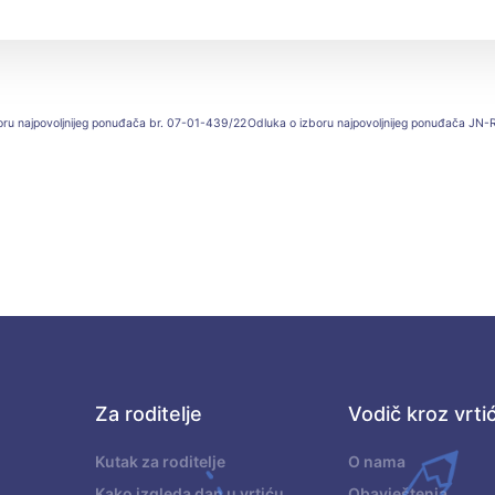
boru najpovoljnijeg ponuđača br. 07-01-439/22
Za roditelje
Vodič kroz vrti
.
Kutak za roditelje
O nama
Kako izgleda dan u vrtiću
Obavještenja