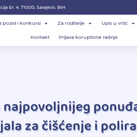
ija br. 4. 71000, Sarajevo, BiH
i pozivi i konkursi
Za roditelje
Upis u vrtić
Kontakt
Prijava koruptivne radnje
u najpovoljnijeg ponuđ
ala za čišćenje i polir