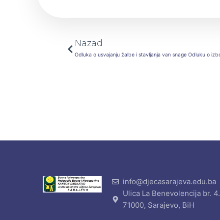
Prev
Nazad
Odluka o usvajanju žalbe i stavljanja van snage Odluku o iz
info@djecasarajeva.edu.ba
Ulica La Benevolencija br. 4
71000, Sarajevo, BiH