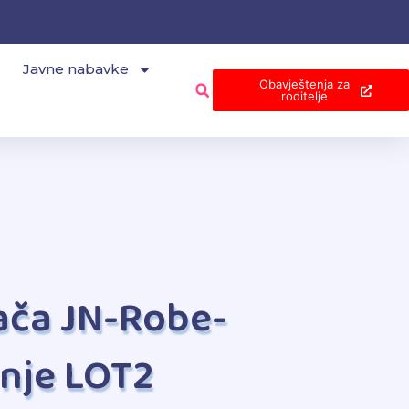
Javne nabavke
Obavještenja za
roditelje
ača JN-Robe-
anje LOT2