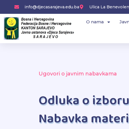
Skip
info@djecasarajeva.edu.ba
Ulica La Benevolenc
to
content
O nama
Javn
Ugovori o javnim nabavkama
Odluka o izbor
Nabavka materij