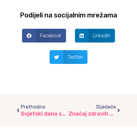
Podijeli na socijalnim mrežama
Facebook
LinkedIn
Twitter
Prev
Next
Prethodno
Sljedeće
Svjetski dana sporta obilježili mališani iz vrtića “Lužani”
Značaj zdravih zubića