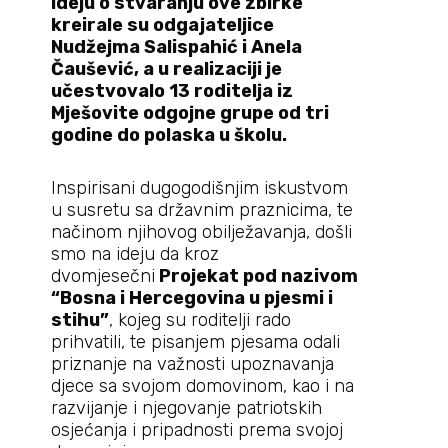
Ideju o stvaranju ove zbirke
kreirale su odgajateljice
Nudžejma Salispahić i Anela
Čaušević, a u realizaciji je
učestvovalo 13 roditelja iz
Mješovite odgojne grupe od tri
godine do polaska u školu.
Inspirisani dugogodišnjim iskustvom
u susretu sa državnim praznicima, te
načinom njihovog obilježavanja, došli
smo na ideju da kroz
dvomjesečni
Projekat pod nazivom
“Bosna i Hercegovina u pjesmi i
stihu”
, kojeg su roditelji rado
prihvatili, te pisanjem pjesama odali
priznanje na važnosti upoznavanja
djece sa svojom domovinom, kao i na
razvijanje i njegovanje patriotskih
osjećanja i pripadnosti prema svojoj