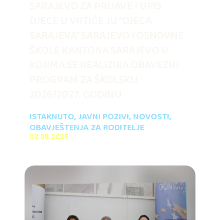
SARAJEVO ZA PRIJAVE I UPIS
DJECE U VRTIĆE JU “DJECA
SARAJEVA” SARAJEVO I OSNOVNE
ŠKOLE KANTONA SARAJEVO U
KOJIMA SE REALIZIRA OBAVEZNI
PROGRAM ZA ŠKOLSKU
2026/2027. GODINU
ISTAKNUTO
,
JAVNI POZIVI
,
NOVOSTI
,
OBAVJEŠTENJA ZA RODITELJE
03.08.2026