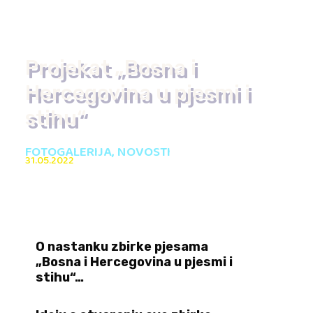
Projekat „Bosna i
Hercegovina u pjesmi i
stihu“
FOTOGALERIJA
,
NOVOSTI
31.05.2022
O nastanku zbirke pjesama
„Bosna i Hercegovina u pjesmi i
stihu“…