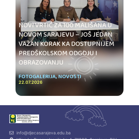
NOVI VRTIĆ ZA 100 MALIŠANA U
NOVOM SARAJEVU – JOŠ JEDAN
VAŽAN KORAK KA DOSTUPNIJEM
PREDŠKOLSKOM ODGOJU I
OBRAZOVANJU
FOTOGALERIJA
,
NOVOSTI
22.07.2026
info@djecasarajeva.edu.ba