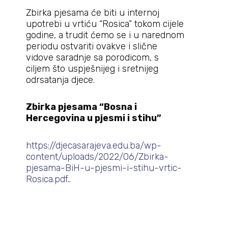
Zbirka pjesama će biti u internoj
upotrebi u vrtiću “Rosica” tokom cijele
godine, a trudit ćemo se i u narednom
periodu ostvariti ovakve i slične
vidove saradnje sa porodicom, s
ciljem što uspješnijeg i sretnijeg
odrsatanja djece.
Zbirka pjesama “Bosna i
Hercegovina u pjesmi i stihu”
https://djecasarajeva.edu.ba/wp-
content/uploads/2022/06/Zbirka-
pjesama-BiH-u-pjesmi-i-stihu-vrtic-
Rosica.pdf
..