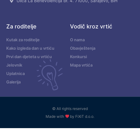
Ulica La Benevolencija br. 4. 71000, Sarajevo, BiH
Za roditelje
Vodič kroz vrtić
Kutak za roditelje
O nama
Kako izgleda dan u vrtiću
Obavještenja
Prvi dan djeteta u vrtiću
Konkursi
Jelovnik
Mapa vrtića
Uplatnica
Galerija
© All rights reserved
Made with
by FiXiT d.o.o.