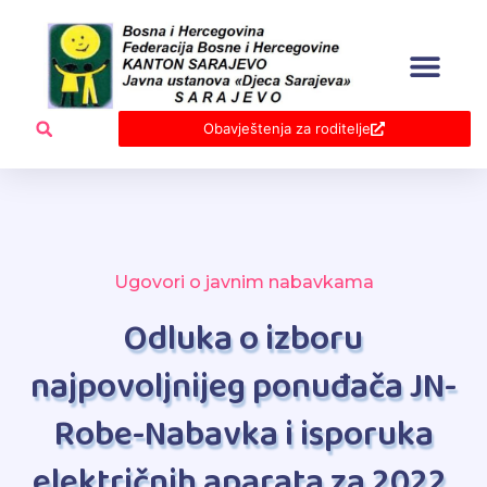
Skip
to
content
Obavještenja za roditelje
Ugovori o javnim nabavkama
Odluka o izboru
najpovoljnijeg ponuđača JN-
Robe-Nabavka i isporuka
električnih aparata za 2022.