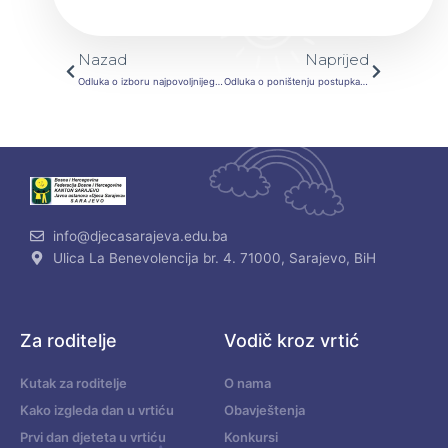
Prev
Next
Nazad
Naprijed
Odluka o izboru najpovoljnijeg ponuđača JN-Roba-Nabavka i isporuka razne opreme za 2022. godinu
Odluka o poništenju postupka u otvorenom postupku JN „Nabavka hrane biljnog porijekla u JU „Djeca Sarajeva“ u 2022. godini
info@djecasarajeva.edu.ba
Ulica La Benevolencija br. 4. 71000, Sarajevo, BiH
Za roditelje
Vodič kroz vrtić
Kutak za roditelje
O nama
Kako izgleda dan u vrtiću
Obavještenja
Prvi dan djeteta u vrtiću
Konkursi