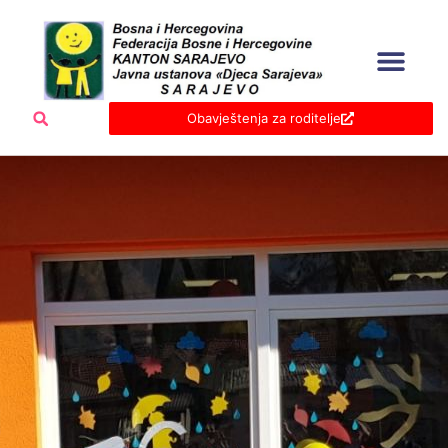
Skip
to
content
Obavještenja za roditelje