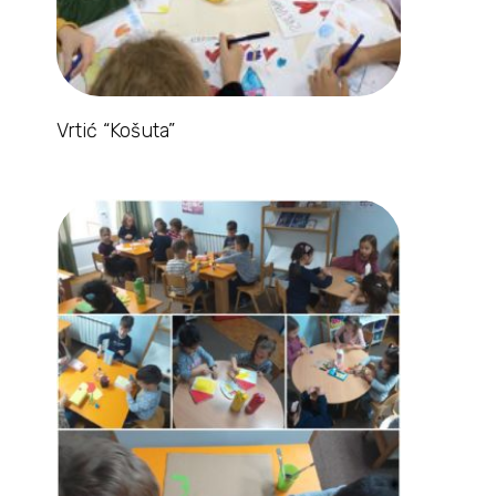
Vrtić “Košuta”