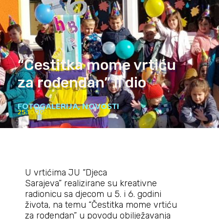
“Čestitka mome vrtiću
za rođendan” II dio
FOTOGALERIJA
,
NOVOSTI
25.10.2021
U vrtićima JU “Djeca
Sarajeva” realizirane su kreativne
radionicu sa djecom u 5. i 6. godini
života, na temu “Čestitka mome vrtiću
za rođendan” u povodu obilježavanja