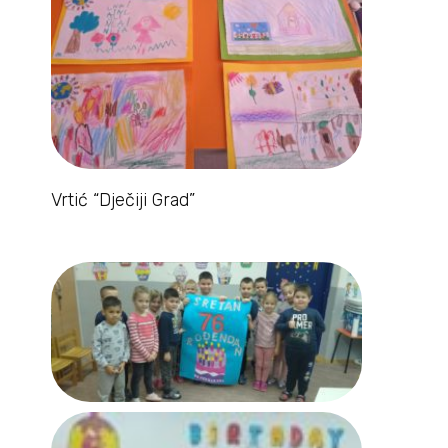
Vrtić “Dječiji Grad”