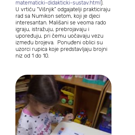
matematicki-didakticki-sustav.html
).
U vrtiću “Višnjik” odgajatelji prakticiraju
rad sa Numikon setom, koji je djeci
interesantan. Mališani se veoma rado
igraju, istražuju, prebrojavaju i
upoređuju, pri čemu uočavaju vezu
između brojeva. Ponuđeni oblici su
uzorci rupica koje predstavljaju brojni
niz od 1 do 10.