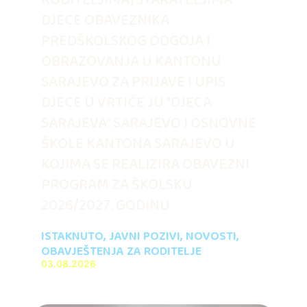
DJECE OBAVEZNIKA
PREDŠKOLSKOG ODGOJA I
OBRAZOVANJA U KANTONU
SARAJEVO ZA PRIJAVE I UPIS
DJECE U VRTIĆE JU “DJECA
SARAJEVA” SARAJEVO I OSNOVNE
ŠKOLE KANTONA SARAJEVO U
KOJIMA SE REALIZIRA OBAVEZNI
PROGRAM ZA ŠKOLSKU
2026/2027. GODINU
ISTAKNUTO
,
JAVNI POZIVI
,
NOVOSTI
,
OBAVJEŠTENJA ZA RODITELJE
03.08.2026