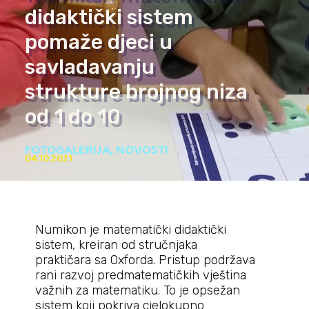
didaktički sistem
pomaže djeci u
savladavanju
strukture brojnog niza
od 1 do 10
FOTOGALERIJA
,
NOVOSTI
04.10.2021
Numikon je matematički didaktički
sistem, kreiran od stručnjaka
praktičara sa Oxforda. Pristup podržava
rani razvoj predmatematičkih vještina
važnih za matematiku. To je opsežan
sistem koji pokriva cjelokupno