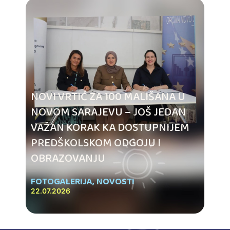
NOVI VRTIĆ ZA 100 MALIŠANA U
NOVOM SARAJEVU – JOŠ JEDAN
VAŽAN KORAK KA DOSTUPNIJEM
PREDŠKOLSKOM ODGOJU I
OBRAZOVANJU
FOTOGALERIJA
,
NOVOSTI
22.07.2026