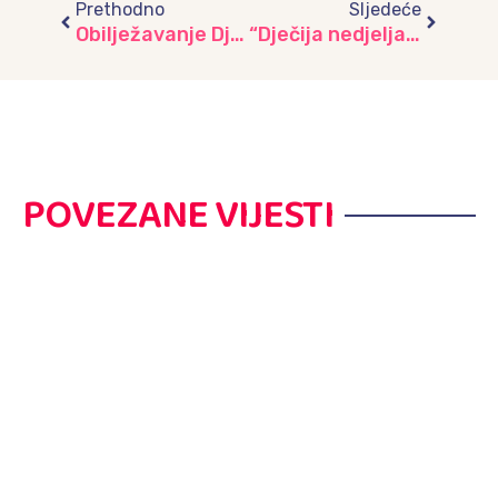
Prethodno
Sljedeće
Obilježavanje Dječije nedjelje u JU “Djeca Sarajeva”-školska 2021.-2022. godina
“Dječija nedjelja” u Putujućem vrtiću
POVEZANE VIJESTI