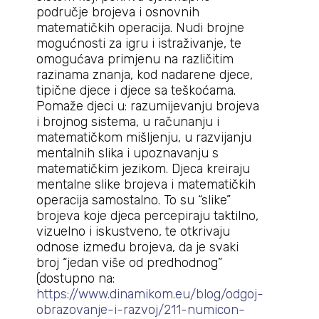
područje brojeva i osnovnih
matematičkih operacija. Nudi brojne
mogućnosti za igru i istraživanje, te
omogućava primjenu na različitim
razinama znanja, kod nadarene djece,
tipične djece i djece sa teškoćama.
Pomaže djeci u: razumijevanju brojeva
i brojnog sistema, u računanju i
matematičkom mišljenju, u razvijanju
mentalnih slika i upoznavanju s
matematičkim jezikom. Djeca kreiraju
mentalne slike brojeva i matematičkih
operacija samostalno. To su “slike”
brojeva koje djeca percepiraju taktilno,
vizuelno i iskustveno, te otkrivaju
odnose između brojeva, da je svaki
broj “jedan više od predhodnog”
(dostupno na:
https://www.dinamikom.eu/blog/odgoj-
obrazovanje-i-razvoj/211-numicon-