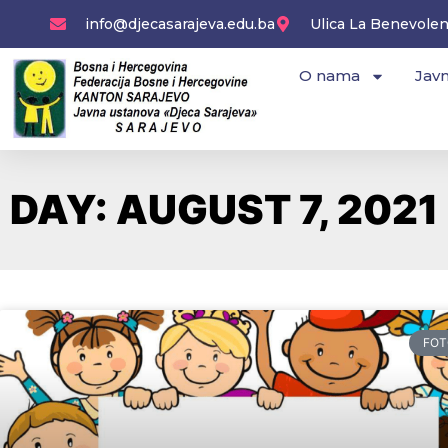
Skip
info@djecasarajeva.edu.ba
Ulica La Benevolenc
to
content
O nama
Javn
DAY: AUGUST 7, 2021
FOT