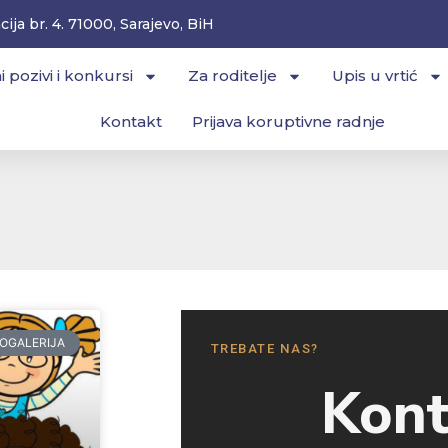
ija br. 4. 71000, Sarajevo, BiH
i pozivi i konkursi
Za roditelje
Upis u vrtić
Kontakt
Prijava koruptivne radnje
OGALERIJA
TREBATE NAS?
Kont