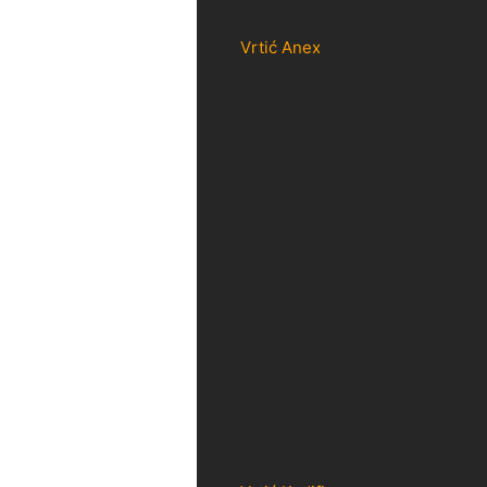
Vrtić Anex