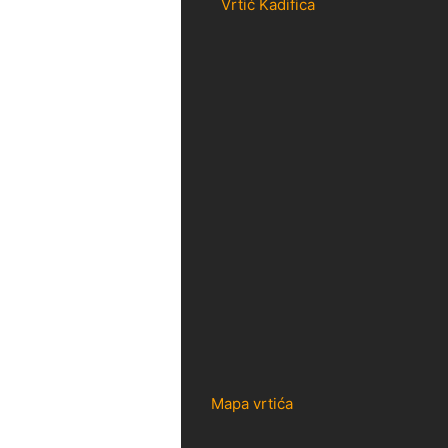
Vrtić Kadifica
Mapa vrtića