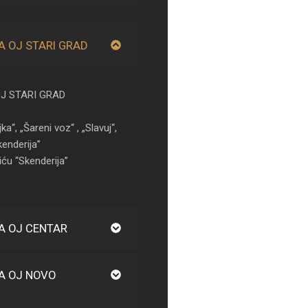
A OJ STARI GRAD
J STARI GRAD
jka“, „Šareni voz“ , „Slavuj“,
kenderija”
iću “Skenderija”
A OJ CENTAR
A OJ NOVO