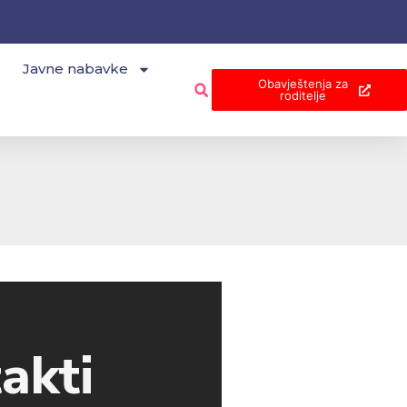
Javne nabavke
Obavještenja za
roditelje
akti