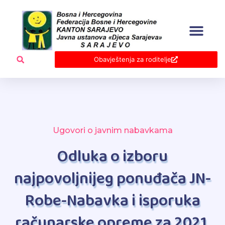
Skip
to
content
Obavještenja za roditelje
Ugovori o javnim nabavkama
Odluka o izboru
najpovoljnijeg ponuđača JN-
Robe-Nabavka i isporuka
računarske opreme za 2021.