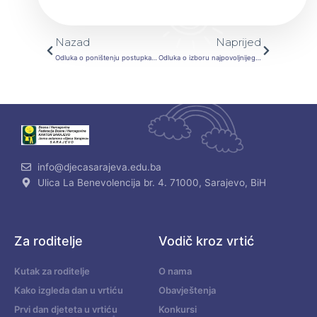
Prev
Next
Nazad
Naprijed
Odluka o poništenju postupka JN-Adaptacija vrtića “Šareni voz”
Odluka o izboru najpovoljnijeg ponuđača JN-Sanacija ograde u vrtićima za 2021. godinu
info@djecasarajeva.edu.ba
Ulica La Benevolencija br. 4. 71000, Sarajevo, BiH
Za roditelje
Vodič kroz vrtić
Kutak za roditelje
O nama
Kako izgleda dan u vrtiću
Obavještenja
Prvi dan djeteta u vrtiću
Konkursi