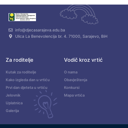
info@djecasarajeva.edu.ba
Ulica La Benevolencija br. 4. 71000, Sarajevo, BiH
Za roditelje
Vodič kroz vrtić
Kutak za roditelje
O nama
Kako izgleda dan u vrtiću
Obavještenja
Prvi dan djeteta u vrtiću
Konkursi
Jelovnik
Mapa vrtića
Uplatnica
Galerija