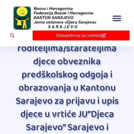
Skip
to
content
Javni pozivi
Javni poziv
Obavještenja za roditelje
roditeljima/starateljima
djece obveznika
predškolskog odgoja i
obrazovanja u Kantonu
Sarajevo za prijavu i upis
djece u vrtiće JU”Djeca
Sarajevo” Sarajevo i