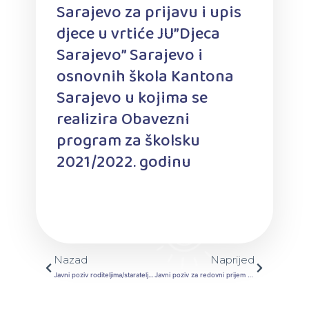
Sarajevo za prijavu i upis
djece u vrtiće JU”Djeca
Sarajevo” Sarajevo i
osnovnih škola Kantona
Sarajevo u kojima se
realizira Obavezni
program za školsku
2021/2022. godinu
Prev
Next
Nazad
Naprijed
Javni poziv roditeljima/starateljima djece obveznika predškolskog odgoja i obrazovanja u Kantonu Sarajevo za prijavu i upis djece u vrtiće JU “Djeca Sarajeva” Sarajevo i osnovne škole Kantona Sarajevo u kojima se realizira Obavezni program za školsku 2020/2021 godinu
Javni poziv za redovni prijem djece u Cjeloviti razvojni program za školsku 2021/2022. godinu i Prijavni obrazac za prijem djece u cjeloviti razvojni program za školsku 2021/2022. godinu