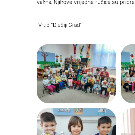
važna. Njihove vrijedne ručice su prip
Vrtić “Dječiji Grad”