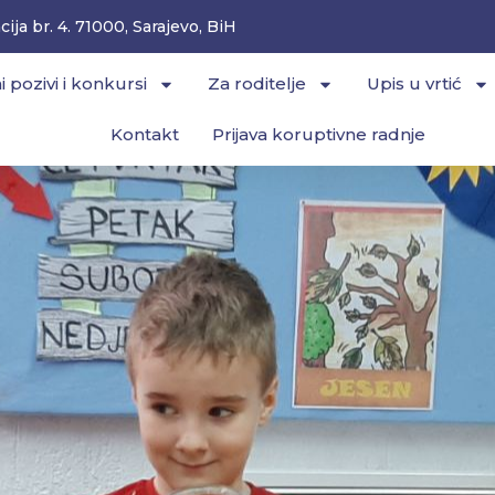
ija br. 4. 71000, Sarajevo, BiH
i pozivi i konkursi
Za roditelje
Upis u vrtić
Kontakt
Prijava koruptivne radnje