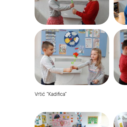
Vrtić “Kadifica”