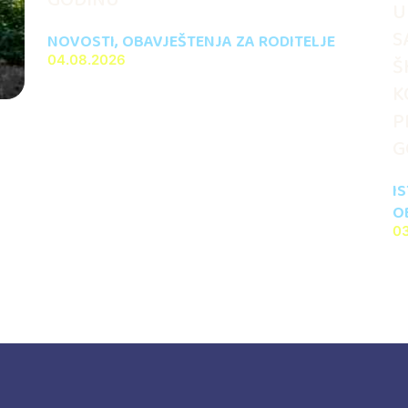
U
S
NOVOSTI
,
OBAVJEŠTENJA ZA RODITELJE
04.08.2026
Š
K
P
G
I
O
0