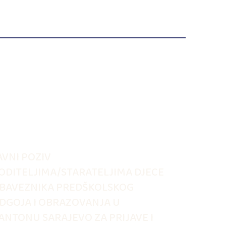
AVNI POZIV
ODITELJIMA/STARATELJIMA DJECE
BAVEZNIKA PREDŠKOLSKOG
DGOJA I OBRAZOVANJA U
ANTONU SARAJEVO ZA PRIJAVE I