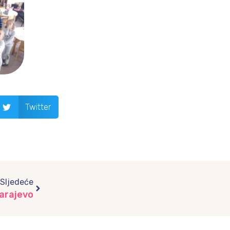
Twitter
Next
Sljedeće
arajevo