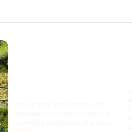
J
R
OBAVJEŠTENJE ZA RODITELJE O
O
IZDAVANJU POTVRDA ZA OBNOVU
O
UGOVORA ZA ŠKOLSKU 2026/2027.
K
GODINU