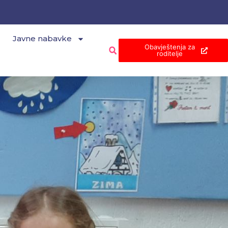
Javne nabavke
Obavještenja za
roditelje