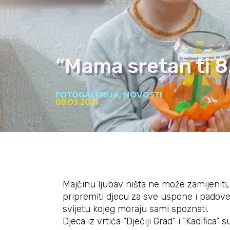
“Mama sretan ti 8
FOTOGALERIJA
,
NOVOSTI
08.03.2021
Majčinu ljubav ništa ne može zamijeniti, 
pripremiti djecu za sve uspone i padove, 
svijetu kojeg moraju sami spoznati.
Djeca iz vrtića “Dječiji Grad” i “Kadifica