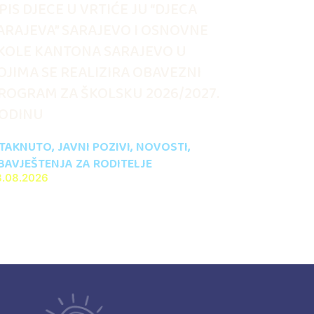
PIS DJECE U VRTIĆE JU “DJECA
ARAJEVA” SARAJEVO I OSNOVNE
KOLE KANTONA SARAJEVO U
OJIMA SE REALIZIRA OBAVEZNI
ROGRAM ZA ŠKOLSKU 2026/2027.
ODINU
STAKNUTO
,
JAVNI POZIVI
,
NOVOSTI
,
BAVJEŠTENJA ZA RODITELJE
3.08.2026