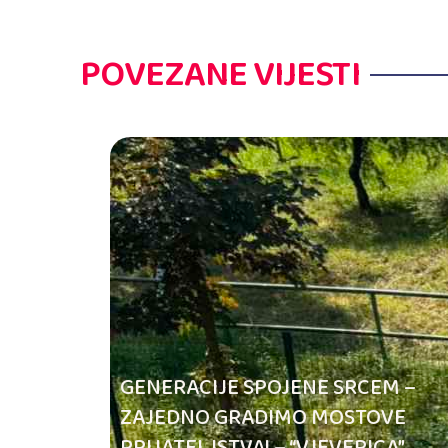
POVEZANE VIJESTI
GENERACIJE SPOJENE SRCEM –
ZAJEDNO GRADIMO MOSTOVE
PRIJATELJSTVA! – “VJEVERICA”