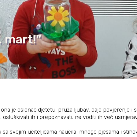
. mart!”
ona je oslonac djetetu, pruža ljubav, daje povjerenje i 
osluškivati ih i prepoznavati, ne voditi ih već usmjerava
” su sa svojim učiteljicama naučila mnogo pjesama i stihov