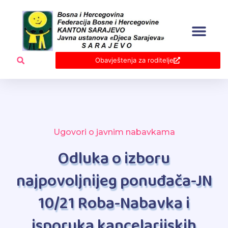
Skip
to
content
Obavještenja za roditelje
Ugovori o javnim nabavkama
Odluka o izboru
najpovoljnijeg ponuđača-JN
10/21 Roba-Nabavka i
isporuka kancelarijskih