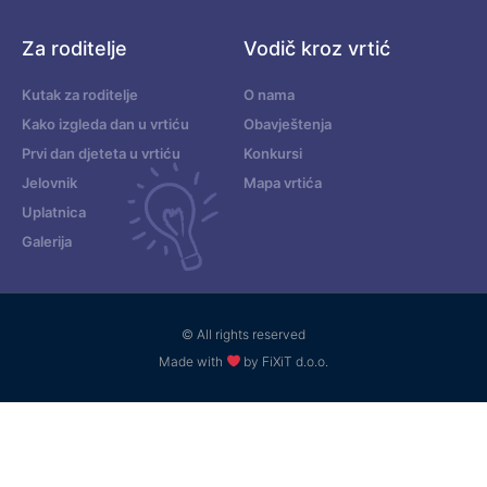
Za roditelje
Vodič kroz vrtić
Kutak za roditelje
O nama
Kako izgleda dan u vrtiću
Obavještenja
Prvi dan djeteta u vrtiću
Konkursi
Jelovnik
Mapa vrtića
Uplatnica
Galerija
© All rights reserved
Made with
by FiXiT d.o.o.