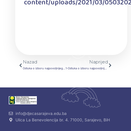
content/uploads/2021/03/0503202
Prev
Next
Nazad
Naprijed
Odluka o izboru najpovoljnijeg ponuđača-Usluge-Zdravstvene usluge u preduzećima za 2021. godinu
1-Odluka o izboru najpovoljnijeg ponuđača LOT 4
info@djecasarajeva.edu.ba
Ulica La Benevolencija br. 4. 71000, Sarajevo, BiH