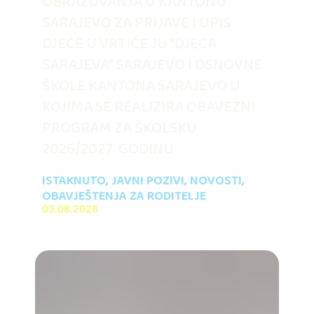
OBRAZOVANJA U KANTONU
SARAJEVO ZA PRIJAVE I UPIS
DJECE U VRTIĆE JU “DJECA
SARAJEVA” SARAJEVO I OSNOVNE
ŠKOLE KANTONA SARAJEVO U
KOJIMA SE REALIZIRA OBAVEZNI
PROGRAM ZA ŠKOLSKU
2026/2027. GODINU
ISTAKNUTO
,
JAVNI POZIVI
,
NOVOSTI
,
OBAVJEŠTENJA ZA RODITELJE
03.08.2026