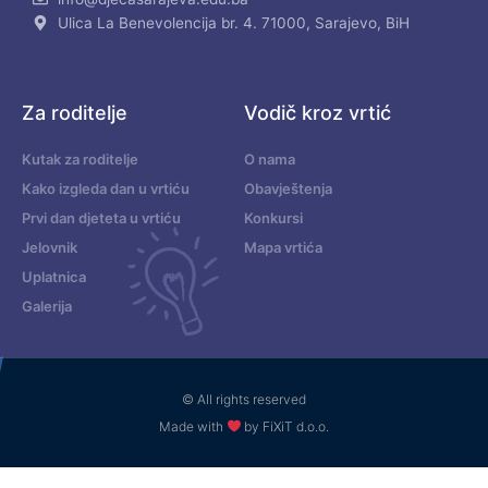
Ulica La Benevolencija br. 4. 71000, Sarajevo, BiH
Za roditelje
Vodič kroz vrtić
Kutak za roditelje
O nama
Kako izgleda dan u vrtiću
Obavještenja
Prvi dan djeteta u vrtiću
Konkursi
Jelovnik
Mapa vrtića
Uplatnica
Galerija
© All rights reserved
Made with
by FiXiT d.o.o.