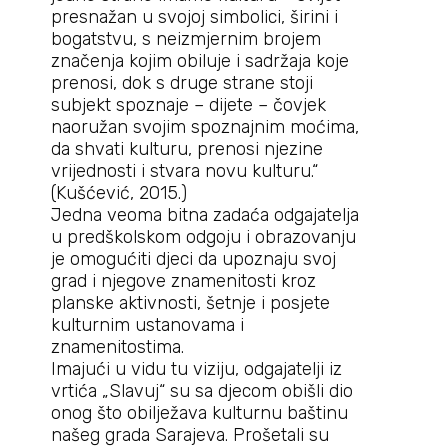
presnažan u svojoj simbolici, širini i
bogatstvu, s neizmjernim brojem
značenja kojim obiluje i sadržaja koje
prenosi, dok s druge strane stoji
subjekt spoznaje – dijete – čovjek
naoružan svojim spoznajnim moćima,
da shvati kulturu, prenosi njezine
vrijednosti i stvara novu kulturu.“
(Kušćević, 2015.)
Jedna veoma bitna zadaća odgajatelja
u predškolskom odgoju i obrazovanju
je omogućiti djeci da upoznaju svoj
grad i njegove znamenitosti kroz
planske aktivnosti, šetnje i posjete
kulturnim ustanovama i
znamenitostima.
Imajući u vidu tu viziju, odgajatelji iz
vrtića „Slavuj“ su sa djecom obišli dio
onog što obilježava kulturnu baštinu
našeg grada Sarajeva. Prošetali su