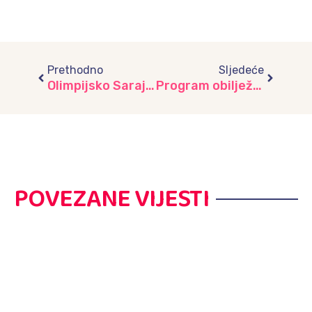
Prev
Next
Prethodno
Sljedeće
Olimpijsko Sarajevo se ne zaboravlja II dio
Program obilježavanja Dana nezavisnosti Bosne i Hercegovine u vrtićima JU „Djeca Sarajeva“
POVEZANE VIJESTI