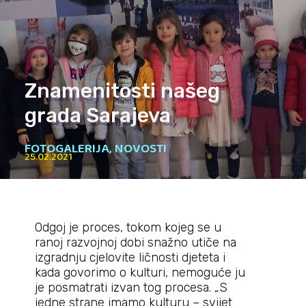
Znamenitosti našeg
grada Sarajeva
FOTOGALERIJA
,
NOVOSTI
25.02.2021
Odgoj je proces, tokom kojeg se u
ranoj razvojnoj dobi snažno utiče na
izgradnju cjelovite ličnosti djeteta i
kada govorimo o kulturi, nemoguće ju
je posmatrati izvan tog procesa. „S
jedne strane imamo kulturu – svijet