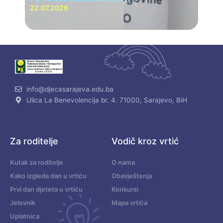
22.07.2026
info@djecasarajeva.edu.ba
Ulica La Benevolencija br. 4. 71000, Sarajevo, BiH
Za roditelje
Vodič kroz vrtić
Kutak za roditelje
O nama
Kako izgleda dan u vrtiću
Obavještenja
Prvi dan djeteta u vrtiću
Konkursi
Jelovnik
Mapa vrtića
Uplatnica