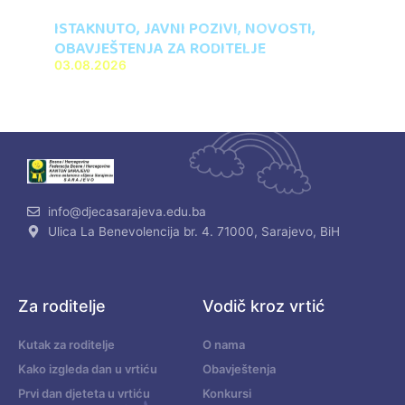
ISTAKNUTO
,
JAVNI POZIVI
,
NOVOSTI
,
OBAVJEŠTENJA ZA RODITELJE
03.08.2026
info@djecasarajeva.edu.ba
Ulica La Benevolencija br. 4. 71000, Sarajevo, BiH
Za roditelje
Vodič kroz vrtić
Kutak za roditelje
O nama
Kako izgleda dan u vrtiću
Obavještenja
Prvi dan djeteta u vrtiću
Konkursi