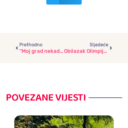
Prev
Next
Prethodno
Sljedeće
“Moj grad nekad i sad”
Obilazak Olimpijskog naselja Mojmilo
POVEZANE VIJESTI