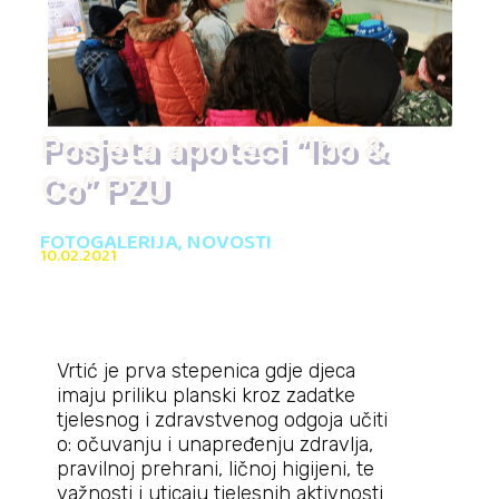
Posjeta apoteci “Ibo &
Co” PZU
FOTOGALERIJA
,
NOVOSTI
10.02.2021
Vrtić je prva stepenica gdje djeca
imaju priliku planski kroz zadatke
tjelesnog i zdravstvenog odgoja učiti
o: očuvanju i unapređenju zdravlja,
pravilnoj prehrani, ličnoj higijeni, te
važnosti i uticaju tjelesnih aktivnosti