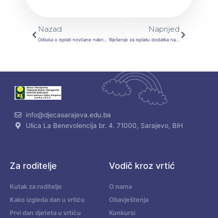
Prev
Next
Nazad
Naprijed
Odluka o isplati novčane naknade za prijevoz za juli mjesec i spisak uposlenika
Rješenje za isplatu dodatka na platu 5% za juli 2020. godine
info@djecasarajeva.edu.ba
Ulica La Benevolencija br. 4. 71000, Sarajevo, BiH
Za roditelje
Vodič kroz vrtić
Kutak za roditelje
O nama
Kako izgleda dan u vrtiću
Obavještenja
Prvi dan djeteta u vrtiću
Konkursi