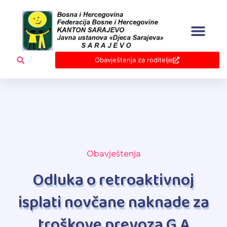
Skip
to
content
Obavještenja za roditelje
Obavještenja
Odluka o retroaktivnoj
isplati novčane naknade za
troškove prevoza G A