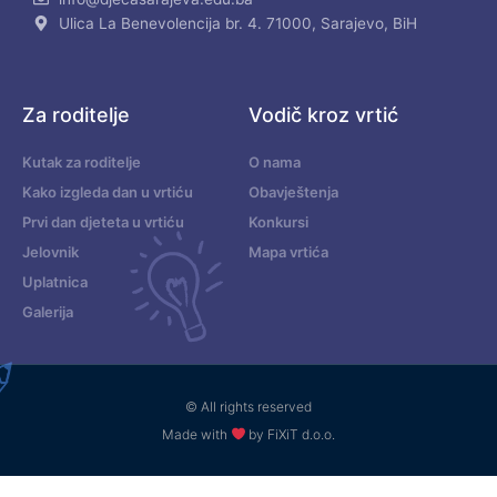
Ulica La Benevolencija br. 4. 71000, Sarajevo, BiH
Za roditelje
Vodič kroz vrtić
Kutak za roditelje
O nama
Kako izgleda dan u vrtiću
Obavještenja
Prvi dan djeteta u vrtiću
Konkursi
Jelovnik
Mapa vrtića
Uplatnica
Galerija
© All rights reserved
Made with
by FiXiT d.o.o.