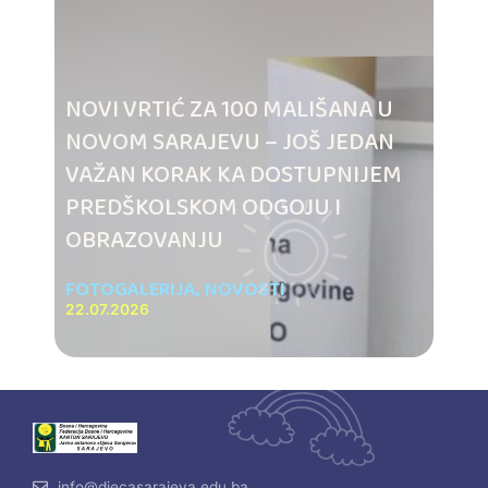
NOVI VRTIĆ ZA 100 MALIŠANA U
NOVOM SARAJEVU – JOŠ JEDAN
VAŽAN KORAK KA DOSTUPNIJEM
PREDŠKOLSKOM ODGOJU I
OBRAZOVANJU
FOTOGALERIJA
,
NOVOSTI
22.07.2026
info@djecasarajeva.edu.ba