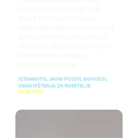
OBRAZOVANJA U KANTONU
SARAJEVO ZA PRIJAVE I UPIS
DJECE U VRTIĆE JU “DJECA
SARAJEVA” SARAJEVO I OSNOVNE
ŠKOLE KANTONA SARAJEVO U
KOJIMA SE REALIZIRA OBAVEZNI
PROGRAM ZA ŠKOLSKU
2026/2027. GODINU
ISTAKNUTO
,
JAVNI POZIVI
,
NOVOSTI
,
OBAVJEŠTENJA ZA RODITELJE
03.08.2026