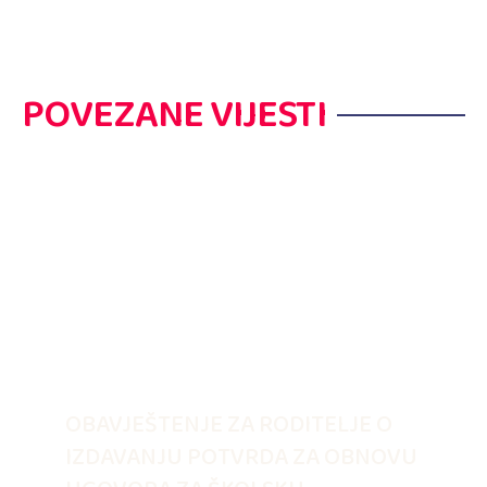
POVEZANE VIJESTI
OBAVJEŠTENJE ZA RODITELJE O
IZDAVANJU POTVRDA ZA OBNOVU