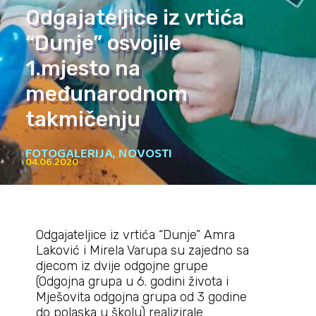
Odgajateljice iz vrtića
“Dunje” osvojile
1.mjesto na
međunarodnom
takmičenju
FOTOGALERIJA
,
NOVOSTI
04.06.2020
Odgajateljice iz vrtića “Dunje” Amra
Laković i Mirela Varupa su zajedno sa
djecom iz dvije odgojne grupe
(Odgojna grupa u 6. godini života i
Mješovita odgojna grupa od 3 godine
do polaska u školu) realizirale